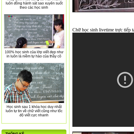
luôn đồng hành sát sao xuyên suốt
theo các học sinh
Chữ học sinh livetime trực tiếp
100% học sinh của lớp viết đẹp như
in luôn là niềm tự hào của thầy cô
Học sinh sau 1 khóa học duy nhất
luôn tự tin về chữ viết cũng như tốc
độ viết cực nhanh