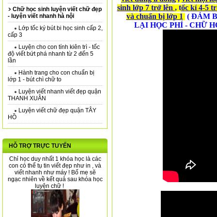
sinh lớp 7 trở lên 
, t
ốc kí 4-5 t
Chữ học sinh luyện viết chữ đẹp
và chuẩn bị lớp 1
 ( ĐẢM 
- luyện viết nhanh hà nội
LẠI HỌC PHÍ - CHỮ 
Lớp tốc ký bút bi học sinh cấp 2,
cấp 3
Luyện cho con tính kiên trì - tốc
độ viết bứt phá nhanh từ 2 đến 5
lần
Hành trang cho con chuẩn bị
lớp 1 - bút chì chữ to
Luyện viết nhanh viết đẹp quận
THANH XUÂN
Luyện viết chữ đẹp quận TÂY
HỒ
HỖ TRỢ TRỰC TUYẾN
Chỉ học duy nhất 1 khóa học là các
con có thể tụ tin viết đẹp như in , và
viết nhanh như máy ! Bố mẹ sẽ
ngạc nhiên về kết quả sau khóa học
luyện chữ !