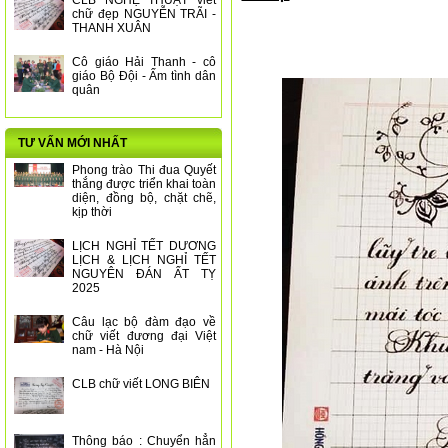
CLB NGHỆ THUẬT viết
chữ đẹp NGUYỄN TRÃI -
THANH XUÂN
Cô giáo Hải Thanh - cô
giáo Bộ Đội - Ấm tình dân
quân
TƯ VẤN MỚI NHẤT
Phong trào Thi đua Quyết
thắng được triển khai toàn
diện, đồng bộ, chặt chẽ,
kịp thời
LỊCH NGHỈ TẾT DƯƠNG
LỊCH & LỊCH NGHỈ TẾT
NGUYÊN ĐÁN ẤT TỴ
2025
Câu lạc bộ đàm đạo về
chữ viết đương đại Việt
nam - Hà Nội
CLB chữ viết LONG BIÊN
Thông báo : Chuyển hẳn