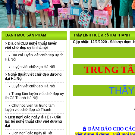
DANH MỤC SẢN PHẨM
Thầy LĨNH HUẾ & cô HẢI THANH
Cập nhật: 12/2/2020 - Số lượt đọc: 
Địa chỉ CLB nghệ thuật luyện
viết chữ đẹp uy tín hà nội
Địa chỉ luyện viết chữ đẹp uy tín
Hà Nội
TRUNG TÂ
Luyện viết chữ đẹp Hà Nội
Nghệ thuật viết chữ đẹp đương
đại Hà Nội
Luyện viết chữ đẹp Hà Nội
THẦY
Trung tâm luyện viết chữ đẹp uy
tín Cô Thanh Hà Nội
Chữ học viên tại trung tâm
luyện viết chữ đẹp cô Thanh
Lịch nghỉ các ngày lễ TẾT - Câu
lạc bộ nghệ thuật chữ viết đương
đại
📓 ĐẢM BẢO CHO CÁC
Lịch nghỉ các ngày lễ Tết
viết đúng li dòng
 , 
viết mọi lo