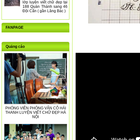
lớp luyện viết chữ đẹp tại
188 Quán Thánh sang 46
Đội Cấn ( gần Lăng Bác )
FANPAGE
Quảng cáo
PHÓNG VIÊN PHỎNG VẤN CÔ HẢI
THANH LUYỆN VIẾT CHỮ ĐẸP HÀ
NỘI