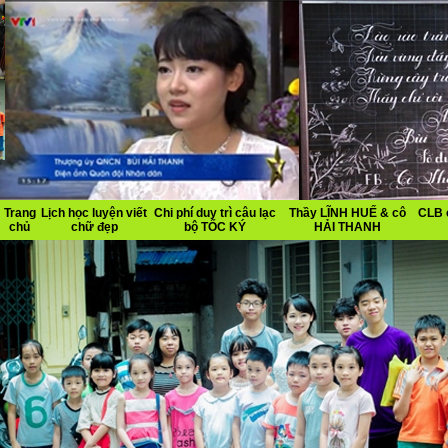
Trang
Lịch học luyện viết
Chi phí duy trì câu lạc
Thầy LĨNH HUẾ & cô
CLB 
chủ
chữ đẹp
bộ TỐC KÝ
HẢI THANH