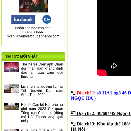
Nhận lịch học cho con:
0945188666
Web: luyenvietchudephanoi.com
TIN TỨC MỚI NHẤT
Thế hệ trẻ Điện ảnh Quân
đội nhân dân khẳng định
dấu ấn qua từng giải
thưởng
Lịch nghỉ tết dương lịch và
Tết Nguyên Đán năm
📮
Địa chỉ 1
: số 11A1 ngõ 46
Giáp Thìn 2024
NGỌC HÀ )
Hội thi Cán bộ Hội phụ nữ
giỏi năm 2023 Cơ quan
Tổng cục Chính trị (đồng
📮 Địa chỉ 2: 30/604/49 Ngọc 
chí Hải Thanh đoạt giải
nhì )
📮 Địa chỉ 3: Khu tập thể 188
Hà Nội