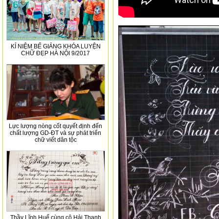
KỈ NIỆM BẾ GIẢNG KHÓA LUYỆN
CHỮ ĐẸP HÀ NỘI 9/2017
Lực lượng nòng cốt quyết định đến
chất lượng GD-ĐT và sự phát triển
chữ viết dân tộc
Thầy Lĩnh Huế cùng cô Hải Thanh