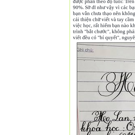
được phân theo độ tuổi: Trên 
90%. Sỡ dĩ như vậy vì các bạ
bạn vẫn chưa thạo nên không
cải thiện chữ viết và tay cầm 
việc học, rất hiếm bạn nào k
trình "bắt chước", không phả
viết đều có "bí quyết", nguyê