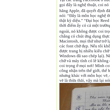
gọi đấy là nghệ thuật, coi nó 
hãng Apple, đã quyết định đă
nói: “Đây là môn học nghệ th
thật kỳ diệu.” “Đại học Reed 
thời điểm ấy có cả một trườn
ngoài, nó không được coi tr
chẳng có chút ứng dụng thực 
Macintosh, mọi thứ như trở lạ
các font chữ đẹp. Nếu tôi k
được trang bị nhiều kiểu ch
Windows đã sao chép lại). Nế
chữ và máy tính có lẽ không 
coi trọng ở mọi nơi! Mình co
công nhận trên thế giới, thể
nhưng khác với môn học vẽ, c
vẽ là thừa thãi, vậy mà lại n