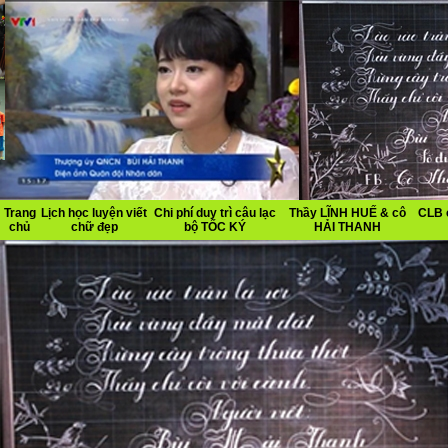
Trang
Lịch học luyện viết
Chi phí duy trì câu lạc
Thầy LĨNH HUẾ & cô
CLB 
chủ
chữ đẹp
bộ TỐC KÝ
HẢI THANH