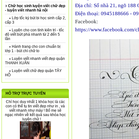
Địa chỉ: Số nhà 21, ngõ 188
Chữ học sinh luyện viết chữ đẹp
- luyện viết nhanh hà nội
Điện thoại: 0945188666 - 0
Lớp tốc ký bút bi học sinh cấp 2,
Facebook:
cấp 3
https://www.facebook.com/chu
Luyện cho con tính kiên trì - tốc
độ viết bứt phá nhanh từ 2 đến 5
lần
Hành trang cho con chuẩn bị
lớp 1 - bút chì chữ to
Luyện viết nhanh viết đẹp quận
THANH XUÂN
Luyện viết chữ đẹp quận TÂY
HỒ
HỖ TRỢ TRỰC TUYẾN
Chỉ học duy nhất 1 khóa học là các
con có thể tụ tin viết đẹp như in , và
viết nhanh như máy ! Bố mẹ sẽ
ngạc nhiên về kết quả sau khóa học
luyện chữ !