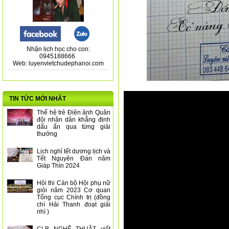
Nhận lịch học cho con:
0945188666
Web: luyenvietchudephanoi.com
CH
TIN TỨC MỚI NHẤT
Thế hệ trẻ Điện ảnh Quân
đội nhân dân khẳng định
dấu ấn qua từng giải
thưởng
Lịch nghỉ tết dương lịch và
Tết Nguyên Đán năm
Giáp Thìn 2024
Hội thi Cán bộ Hội phụ nữ
giỏi năm 2023 Cơ quan
Tổng cục Chính trị (đồng
chí Hải Thanh đoạt giải
nhì )