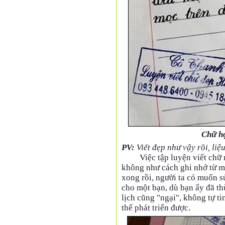
Chữ họ
PV:
Viết đẹp như vậy rồi, li
Việc tập luyện viết chữ
không như cách ghi nhớ từ mớ
xong rồi, người ta có muốn 
cho một bạn, dù bạn ấy đã thừ
lịch cũng "ngại", không tự t
thể phát triển được.