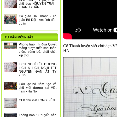
CLB NGHỆ THUẬT viết
chữ đẹp NGUYỄN TRÃI -
THANH XUÂN
Cô giáo Hải Thanh - cô
giáo Bộ Đội - Ấm tình dân
quân
TƯ VẤN MỚI NHẤT
Phong trào Thi đua Quyết
Cô Thanh luyện viết chữ đẹp Và 
thắng được triển khai toàn
HN
diện, đồng bộ, chặt chẽ,
kịp thời
LỊCH NGHỈ TẾT DƯƠNG
LỊCH & LỊCH NGHỈ TẾT
NGUYÊN ĐÁN ẤT TỴ
2025
Câu lạc bộ đàm đạo về
chữ viết đương đại Việt
nam - Hà Nội
CLB chữ viết LONG BIÊN
Thông báo : Chuyển hẳn