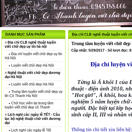
DANH MỤC SẢN PHẨM
Địa chỉ CLB nghệ thuật luyện viết ch
Địa chỉ CLB nghệ thuật luyện
Trung tâm luyện viết chữ đẹp 
viết chữ đẹp uy tín hà nội
Cập nhật: 5/29/2017 - Số lượt đọc: 
Địa chỉ luyện viết chữ đẹp uy tín
Hà Nội
Địa chỉ luyện v
Luyện viết chữ đẹp Hà Nội
Nghệ thuật viết chữ đẹp đương
đại Hà Nội
Từng là Á khôi 1 của 
Luyện viết chữ đẹp Hà Nội
thuật - điện ảnh 2010, n
Trung tâm luyện viết chữ đẹp uy
"Hot girl", Á khôi, hoa 
tín Cô Thanh Hà Nội
nghiệm 5 năm luyện chữ đ
Chữ học viên tại trung tâm
người. Đặc biệt tại lớp h
luyện viết chữ đẹp cô Thanh
sinh cấp II, III và nhân 
Lịch nghỉ các ngày lễ TẾT - Câu
lạc bộ nghệ thuật chữ viết đương
đại
Thông tin chi tiết xin liên hệ:
Lịch nghỉ các ngày lễ Tết