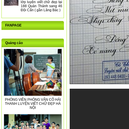
lớp luyện viết chữ đẹp tại
188 Quán Thánh sang 46
Đội Cấn ( gần Lăng Bác )
FANPAGE
Quảng cáo
PHÓNG VIÊN PHỎNG VẤN CÔ HẢI
THANH LUYỆN VIẾT CHỮ ĐẸP HÀ
NỘI