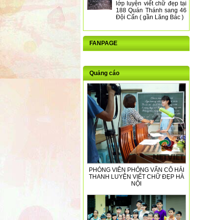
lớp luyện viết chữ đẹp tại
188 Quán Thánh sang 46
Đội Cấn ( gần Lăng Bác )
FANPAGE
Quảng cáo
PHÓNG VIÊN PHỎNG VẤN CÔ HẢI
THANH LUYỆN VIẾT CHỮ ĐẸP HÀ
NỘI