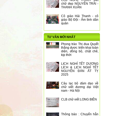
CLB NGHỆ THUẬT viết
chữ đẹp NGUYỄN TRÃI -
THANH XUÂN
Cô giáo Hải Thanh - cô
giáo Bộ Đội - Ấm tình dân
quân
TƯ VẤN MỚI NHẤT
Phong trào Thi đua Quyết
thắng được triển khai toàn
diện, đồng bộ, chặt chẽ,
kịp thời
LỊCH NGHỈ TẾT DƯƠNG
LỊCH & LỊCH NGHỈ TẾT
NGUYÊN ĐÁN ẤT TỴ
2025
Câu lạc bộ đàm đạo về
chữ viết đương đại Việt
nam - Hà Nội
CLB chữ viết LONG BIÊN
Thông báo : Chuyển hẳn