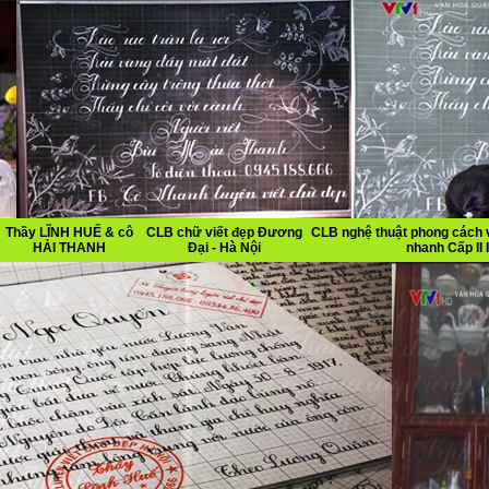
Thầy LĨNH HUẾ & cô
CLB chữ viết đẹp Đương
CLB nghệ thuật phong cách v
HẢI THANH
Đại - Hà Nội
nhanh Cấp II I