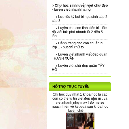
Chữ học sinh luyện viết chữ đẹp
- luyện viết nhanh hà nội
Lớp tốc ký bút bi học sinh cấp 2,
cấp 3
Luyện cho con tính kiên trì - tốc
độ viết bứt phá nhanh từ 2 đến 5
lần
Hành trang cho con chuẩn bị
lớp 1 - bút chì chữ to
Luyện viết nhanh viết đẹp quận
THANH XUÂN
Luyện viết chữ đẹp quận TÂY
HỒ
HỖ TRỢ TRỰC TUYẾN
Chỉ học duy nhất 1 khóa học là các
con có thể tụ tin viết đẹp như in , và
viết nhanh như máy ! Bố mẹ sẽ
ngạc nhiên về kết quả sau khóa học
luyện chữ !