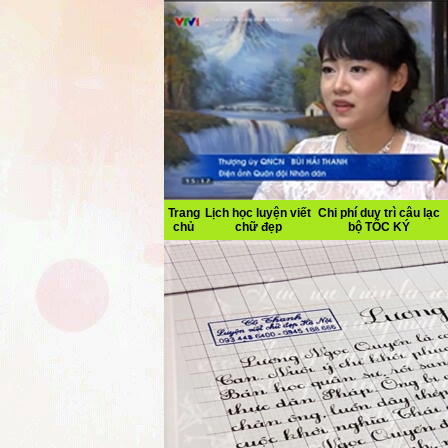
Trang
Lịch học luyện viết
Chi phí duy trì câu lạc
chủ
chữ đẹp
bộ TỐC KÝ