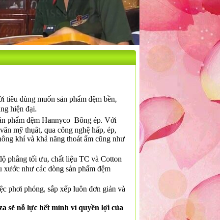
ười tiêu dùng muốn sản phẩm đệm bền,
ng hiện đại.
g sản phẩm đệm Hannyco Bông ép. Với
ăn mỹ thụât, qua công nghệ hấp, ép,
hông khí và khả năng thoát ẩm cũng như
ộ phẳng tối ưu, chất liệu TC và Cotton
hàu xước như các dòng sản phẩm đệm
ệc phơi phóng, sắp xếp luôn đơn giản và
a sẽ nỗ lực hết mình vì quyền lợi của