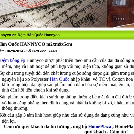
annyco
>>
Đệm Hàn Quốc Hannyco
Hàn Quốc HANNYCO m2xm9x5cm
t: 10/29/2014 - Số lượt đọc: 7448
Đệm bông ép
Hannyco được phát triển theo nhu cầu của đại đa số ng
mềm, nhẹ và linh hoạt để phù hợp với mọi diện tích, không gian sử dụ
Sự chú trọng tuyệt đối đến chất lượng cuộc sống được gửi gắm tron
nguyên liệu xơ Polyester
Hàn Quốc
nhập khẩu, vỏ TC và Cotton hoa v
khử trùng hiện đại giúp sản phẩm luôn đảm bảo sự mềm mại, êm ái, t
tính đàn hồi tiêu chuẩn khi sử dụng.
Sản phẩm trong điều kiện sử dụng thông thường bề mặt đệm đạt được đ
vỏ luôn căng phẳng theo định dạng và nhất là không bị xô, nhăn, n
thông thường.
Kết cấu gấp 3 tấm linh hoạt giúp nhu cầu sử dụng đa dạng cũng như vi
tiện lợi.
Cám ơn quý khách đã tin tưởng , ủng hộ
HomePlaza
, HomePlaz
quý khách . Cám ơn !