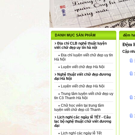
DANH MỤC SẢN PHẨM
đệm h
Địa chỉ CLB nghệ thuật luyện
Đệm 
viết chữ đẹp uy tín hà nội
Cập nhậ
Địa chỉ luyện viết chữ đẹp uy tín
ü
Hà Nội
Luyện viết chữ đẹp Hà Nội
ü
Nghệ thuật viết chữ đẹp đương
đại Hà Nội
Luyện viết chữ đẹp Hà Nội
Trung tâm luyện viết chữ đẹp uy
ü
tín Cô Thanh Hà Nội
Chữ học viên tại trung tâm
luyện viết chữ đẹp cô Thanh
ü
Lịch nghỉ các ngày lễ TẾT - Câu
lạc bộ nghệ thuật chữ viết đương
đại
Lịch nghỉ các ngày lễ Tết