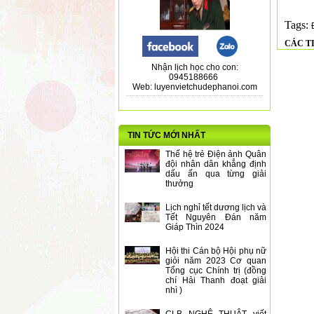
Tags:
CÁC T
Nhận lịch học cho con:
0945188666
Web: luyenvietchudephanoi.com
TIN TỨC MỚI NHẤT
Thế hệ trẻ Điện ảnh Quân
đội nhân dân khẳng định
dấu ấn qua từng giải
thưởng
Lịch nghỉ tết dương lịch và
Tết Nguyên Đán năm
Giáp Thìn 2024
Hội thi Cán bộ Hội phụ nữ
giỏi năm 2023 Cơ quan
Tổng cục Chính trị (đồng
chí Hải Thanh đoạt giải
nhì )