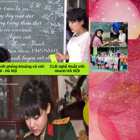
iết phóng khoáng và viết
CLB nghệ thuật viết
II - Hà Nội
nhanh HÀ NỘI