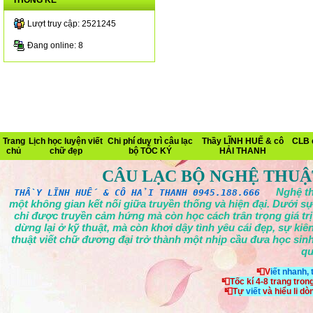
THỐNG KÊ
Lượt truy cập: 2521245
Đang online: 8
Trang
Lịch học luyện viết
Chi phí duy trì câu lạc
Thầy LĨNH HUẾ & cô
CLB 
chủ
chữ đẹp
bộ TỐC KÝ
HẢI THANH
CÂU LẠC BỘ NGHỆ THUẬ
Nghệ th
THẦY LĨNH HUẾ & CÔ HẢI THANH 0945.188.666
một không gian kết nối giữa truyền thống và hiện đại. Dưới sự
chỉ được truyền cảm hứng mà còn học cách trân trọng giá tr
dừng lại ở kỹ thuật, mà còn khơi dậy tình yêu cái đẹp, sự ki
thuật viết chữ đương đại trở thành một nhịp cầu đưa học sinh
qu
📮V
iết nhanh,
📮
Tốc kí 4-8 trang tron
📮
Tự
viết
và hiểu li d