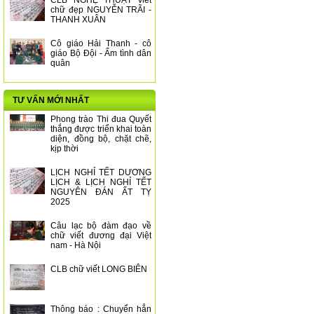
CLB NGHỆ THUẬT viết
chữ đẹp NGUYỄN TRÃI -
THANH XUÂN
Cô giáo Hải Thanh - cô
giáo Bộ Đội - Ấm tình dân
quân
TƯ VẤN MỚI NHẤT
Phong trào Thi đua Quyết
thắng được triển khai toàn
diện, đồng bộ, chặt chẽ,
kịp thời
LỊCH NGHỈ TẾT DƯƠNG
LỊCH & LỊCH NGHỈ TẾT
NGUYÊN ĐÁN ẤT TỴ
2025
Câu lạc bộ đàm đạo về
chữ viết đương đại Việt
nam - Hà Nội
CLB chữ viết LONG BIÊN
Thông báo : Chuyển hẳn