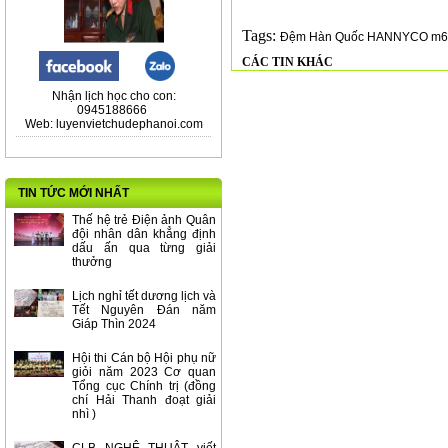
Tags:
Đệm Hàn Quốc HANNYCO m
CÁC TIN KHÁC
Nhận lịch học cho con:
0945188666
Web: luyenvietchudephanoi.com
TIN TỨC MỚI NHẤT
Thế hệ trẻ Điện ảnh Quân
đội nhân dân khẳng định
dấu ấn qua từng giải
thưởng
Lịch nghỉ tết dương lịch và
Tết Nguyên Đán năm
Giáp Thìn 2024
Hội thi Cán bộ Hội phụ nữ
giỏi năm 2023 Cơ quan
Tổng cục Chính trị (đồng
chí Hải Thanh đoạt giải
nhì )