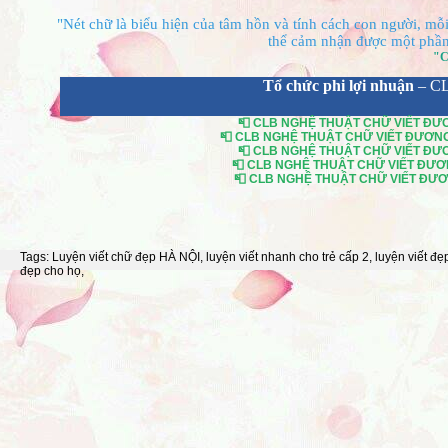
"Nét chữ là biểu hiện của tâm hồn và tính cách con người, mỗi 
thể cảm nhận được một phần 
"C
Tổ chức phi lợi nhuận
– C
📮 CLB NGHỆ THUẬT CHỮ VIẾT ĐƯƠN
📮 CLB NGHỆ THUẬT CHỮ VIẾT ĐƯƠNG Đ
📮 CLB NGHỆ THUẬT CHỮ VIẾT ĐƯƠN
📮 CLB NGHỆ THUẬT CHỮ VIẾT ĐƯƠNG
📮 CLB NGHỆ THUẬT CHỮ VIẾT ĐƯƠNG
Tags:
Luyện viết chữ đẹp HÀ NỘI
,
luyện viết nhanh cho trẻ cấp 2
,
luyện viết đẹ
đẹp cho họ
,