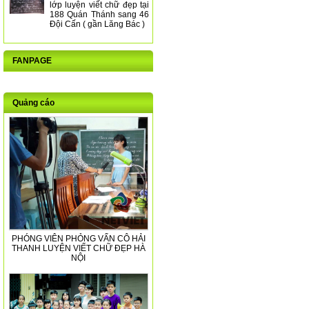
lớp luyện viết chữ đẹp tại
188 Quán Thánh sang 46
Đội Cấn ( gần Lăng Bác )
FANPAGE
Quảng cáo
PHÓNG VIÊN PHỎNG VẤN CÔ HẢI
THANH LUYỆN VIẾT CHỮ ĐẸP HÀ
NỘI