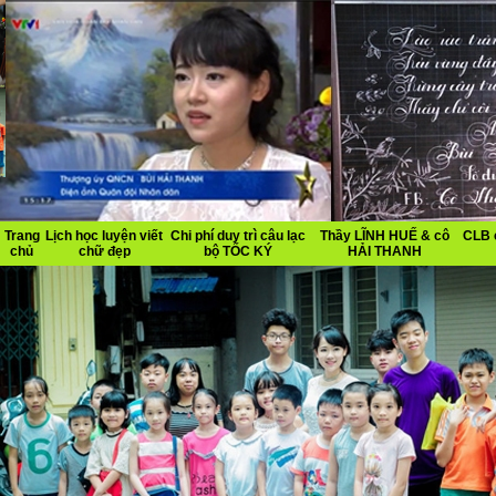
Trang
Lịch học luyện viết
Chi phí duy trì câu lạc
Thầy LĨNH HUẾ & cô
CLB 
chủ
chữ đẹp
bộ TỐC KÝ
HẢI THANH