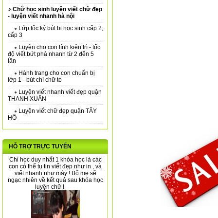
Chữ học sinh luyện viết chữ đẹp
- luyện viết nhanh hà nội
Lớp tốc ký bút bi học sinh cấp 2,
cấp 3
Luyện cho con tính kiên trì - tốc
độ viết bứt phá nhanh từ 2 đến 5
lần
Hành trang cho con chuẩn bị
lớp 1 - bút chì chữ to
Luyện viết nhanh viết đẹp quận
THANH XUÂN
Luyện viết chữ đẹp quận TÂY
HỒ
HỖ TRỢ TRỰC TUYẾN
Chỉ học duy nhất 1 khóa học là các
con có thể tụ tin viết đẹp như in , và
viết nhanh như máy ! Bố mẹ sẽ
ngạc nhiên về kết quả sau khóa học
luyện chữ !