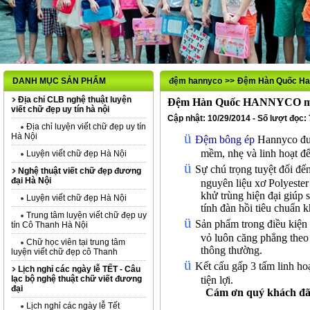
DANH MỤC SẢN PHẨM
đệm hannyco
>>
Đệm Hàn Quốc Ha
Địa chỉ CLB nghệ thuật luyện
Đệm Hàn Quốc HANNYCO 
viết chữ đẹp uy tín hà nội
Cập nhật: 10/29/2014 - Số lượt đọc:
Địa chỉ luyện viết chữ đẹp uy tín
ü
Hà Nội
Đệm bông ép
Hannyco đượ
mềm, nhẹ và linh hoạt để
Luyện viết chữ đẹp Hà Nội
ü
Sự chú trọng tuyệt đối đ
Nghệ thuật viết chữ đẹp đương
đại Hà Nội
nguyên liệu xơ Polyeste
khử trùng hiện đại giúp
Luyện viết chữ đẹp Hà Nội
tính đàn hồi tiêu chuẩn k
Trung tâm luyện viết chữ đẹp uy
ü
Sản phẩm trong điều kiện 
tín Cô Thanh Hà Nội
vỏ luôn căng phẳng theo
Chữ học viên tại trung tâm
thông thường.
luyện viết chữ đẹp cô Thanh
ü
Kết cấu gấp 3 tấm linh ho
Lịch nghỉ các ngày lễ TẾT - Câu
lạc bộ nghệ thuật chữ viết đương
tiện lợi.
đại
Cám ơn quý khách đã 
Lịch nghỉ các ngày lễ Tết