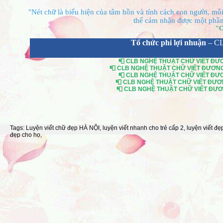
"Nét chữ là biểu hiện của tâm hồn và tính cách con người, mỗi 
thể cảm nhận được một phần 
"C
Tổ chức phi lợi nhuận
– C
📮 CLB NGHỆ THUẬT CHỮ VIẾT ĐƯƠN
📮 CLB NGHỆ THUẬT CHỮ VIẾT ĐƯƠNG Đ
📮 CLB NGHỆ THUẬT CHỮ VIẾT ĐƯƠN
📮 CLB NGHỆ THUẬT CHỮ VIẾT ĐƯƠNG
📮 CLB NGHỆ THUẬT CHỮ VIẾT ĐƯƠNG
Tags:
Luyện viết chữ đẹp HÀ NỘI
,
luyện viết nhanh cho trẻ cấp 2
,
luyện viết đẹ
đẹp cho họ
,