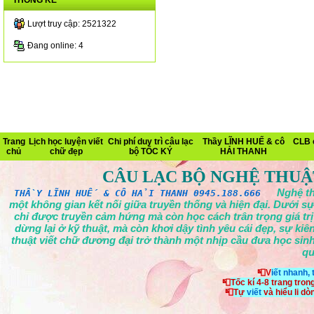
THỐNG KÊ
Lượt truy cập: 2521322
Đang online: 4
Trang
Lịch học luyện viết
Chi phí duy trì câu lạc
Thầy LĨNH HUẾ & cô
CLB 
chủ
chữ đẹp
bộ TỐC KÝ
HẢI THANH
CÂU LẠC BỘ NGHỆ THUẬ
Nghệ th
THẦY LĨNH HUẾ & CÔ HẢI THANH 0945.188.666
một không gian kết nối giữa truyền thống và hiện đại. Dưới sự
chỉ được truyền cảm hứng mà còn học cách trân trọng giá tr
dừng lại ở kỹ thuật, mà còn khơi dậy tình yêu cái đẹp, sự ki
thuật viết chữ đương đại trở thành một nhịp cầu đưa học sinh
qu
📮V
iết nhanh,
📮
Tốc kí 4-8 trang tron
📮
Tự
viết
và hiểu li d