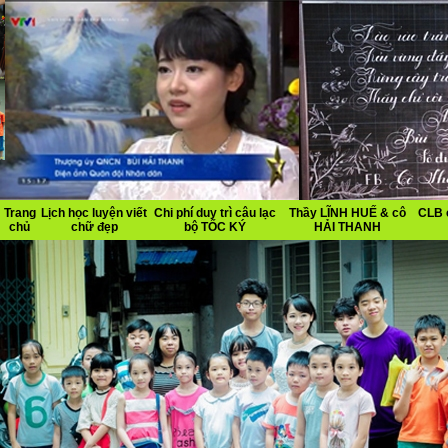
Trang
Lịch học luyện viết
Chi phí duy trì câu lạc
Thầy LĨNH HUẾ & cô
CLB 
chủ
chữ đẹp
bộ TỐC KÝ
HẢI THANH