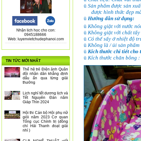
ü
Sản phẩm được sản xuấ
được hình thức đẹp mà
ü
Hướng dẫn sử dụng:
ü
Không giặt với nước nó
Nhận lịch học cho con:
ü
Không giặt với chất tẩy
0945188666
ü
Có thể sấy ở nhiệt độ tr
Web: luyenvietchudephanoi.com
ü
Không là / ủi sản phẩm
ü
Kích thước chi tiết cho
ü
Kích thước chăn bông :
TIN TỨC MỚI NHẤT
Thế hệ trẻ Điện ảnh Quân
đội nhân dân khẳng định
dấu ấn qua từng giải
thưởng
Lịch nghỉ tết dương lịch và
Tết Nguyên Đán năm
Giáp Thìn 2024
Hội thi Cán bộ Hội phụ nữ
giỏi năm 2023 Cơ quan
Tổng cục Chính trị (đồng
chí Hải Thanh đoạt giải
nhì )