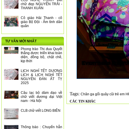
CLB NGHỆ THUẬT viết
chữ đẹp NGUYỄN TRÃI -
THANH XUÂN
Cô giáo Hải Thanh - cô
giáo Bộ Đội - Ấm tình dân
quân
TƯ VẤN MỚI NHẤT
Phong trào Thi đua Quyết
thắng được triển khai toàn
diện, đồng bộ, chặt chẽ,
kịp thời
LỊCH NGHỈ TẾT DƯƠNG
LỊCH & LỊCH NGHỈ TẾT
NGUYÊN ĐÁN ẤT TỴ
2025
Câu lạc bộ đàm đạo về
Tags:
Chăn ga gối quây cũi trẻ em H
chữ viết đương đại Việt
nam - Hà Nội
CÁC TIN KHÁC
CLB chữ viết LONG BIÊN
Thông báo : Chuyển hẳn