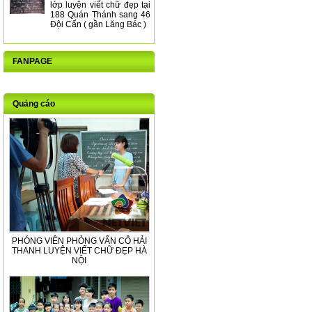
lớp luyện viết chữ đẹp tại
188 Quán Thánh sang 46
Đội Cấn ( gần Lăng Bác )
FANPAGE
Quảng cáo
PHÓNG VIÊN PHỎNG VẤN CÔ HẢI
THANH LUYỆN VIẾT CHỮ ĐẸP HÀ
NỘI