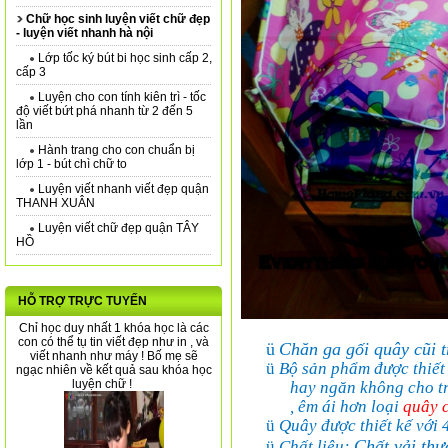
Chữ học sinh luyện viết chữ đẹp
- luyện viết nhanh hà nội
Lớp tốc ký bút bi học sinh cấp 2,
cấp 3
Luyện cho con tính kiên trì - tốc
độ viết bứt phá nhanh từ 2 đến 5
lần
Hành trang cho con chuẩn bị
lớp 1 - bút chì chữ to
Luyện viết nhanh viết đẹp quận
THANH XUÂN
Luyện viết chữ đẹp quận TÂY
HỒ
HỖ TRỢ TRỰC TUYẾN
Chỉ học duy nhất 1 khóa học là các
con có thể tụ tin viết đẹp như in , và
ü
Chăn ga gối quây cũi 
viết nhanh như máy ! Bố mẹ sẽ
ü
Bộ sản phẩm được thiết k
ngạc nhiên về kết quả sau khóa học
luyện chữ !
hay ngăn không cho trẻ
, êm ái hơn loại
quây 
ü
Quây được thiết kế với 
Chất vải th
ü
Chất liệu: