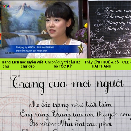
Trang
Lịch học luyện viết
Chi phí duy trì câu lạc
Thầy LĨNH HUẾ & cô
CLB 
chủ
chữ đẹp
bộ TỐC KÝ
HẢI THANH