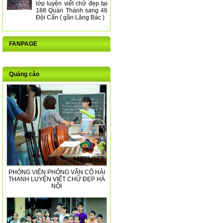
lớp luyện viết chữ đẹp tại
188 Quán Thánh sang 46
Đội Cấn ( gần Lăng Bác )
FANPAGE
Quảng cáo
PHÓNG VIÊN PHỎNG VẤN CÔ HẢI
THANH LUYỆN VIẾT CHỮ ĐẸP HÀ
NỘI