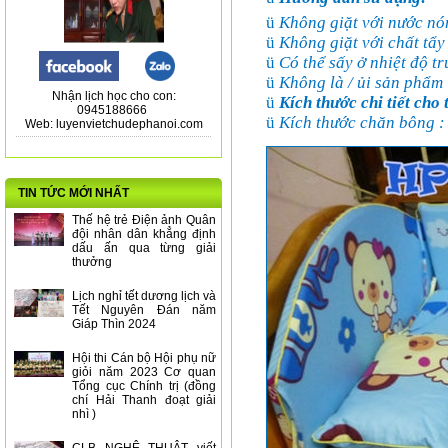
ü
Không giặt với nước nó
ü
Không giặt với chất tẩy
ü
Có thể sấy ở nhiệt độ tr
ü
Không là / ủi sản phẩm
Nhận lịch học cho con:
ü
Kích thước chi tiết cho
0945188666
ü
Kích thước chăn bông :
Web: luyenvietchudephanoi.com
TIN TỨC MỚI NHẤT
Thế hệ trẻ Điện ảnh Quân
đội nhân dân khẳng định
dấu ấn qua từng giải
thưởng
Lịch nghỉ tết dương lịch và
Tết Nguyên Đán năm
Giáp Thìn 2024
Hội thi Cán bộ Hội phụ nữ
giỏi năm 2023 Cơ quan
Tổng cục Chính trị (đồng
chí Hải Thanh đoạt giải
nhì )