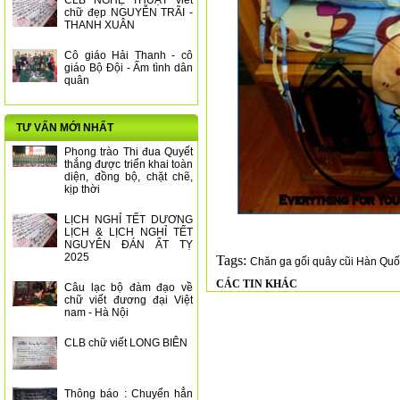
CLB NGHỆ THUẬT viết
chữ đẹp NGUYỄN TRÃI -
THANH XUÂN
Cô giáo Hải Thanh - cô
giáo Bộ Đội - Ấm tình dân
quân
TƯ VẤN MỚI NHẤT
Phong trào Thi đua Quyết
thắng được triển khai toàn
diện, đồng bộ, chặt chẽ,
kịp thời
LỊCH NGHỈ TẾT DƯƠNG
LỊCH & LỊCH NGHỈ TẾT
NGUYÊN ĐÁN ẤT TỴ
2025
Tags:
Chăn ga gối quây cũi Hàn Quố
CÁC TIN KHÁC
Câu lạc bộ đàm đạo về
chữ viết đương đại Việt
nam - Hà Nội
CLB chữ viết LONG BIÊN
Thông báo : Chuyển hẳn