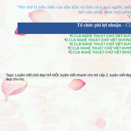
"Nét chữ là biểu hiện của tâm hồn và tính cách con người, mỗi 
thể cảm nhận được một phần 
"C
Tổ chức phi lợi nhuận
– C
📮 CLB NGHỆ THUẬT CHỮ VIẾT ĐƯƠN
📮 CLB NGHỆ THUẬT CHỮ VIẾT ĐƯƠNG Đ
📮 CLB NGHỆ THUẬT CHỮ VIẾT ĐƯƠN
📮 CLB NGHỆ THUẬT CHỮ VIẾT ĐƯƠNG
📮 CLB NGHỆ THUẬT CHỮ VIẾT ĐƯƠNG
Tags:
Luyện viết chữ đẹp HÀ NỘI
,
luyện viết nhanh cho trẻ cấp 2
,
luyện viết đẹ
đẹp cho họ
,