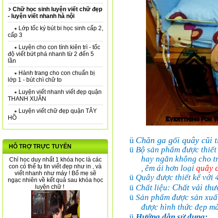
Chữ học sinh luyện viết chữ đẹp
- luyện viết nhanh hà nội
Lớp tốc ký bút bi học sinh cấp 2,
cấp 3
Luyện cho con tính kiên trì - tốc
độ viết bứt phá nhanh từ 2 đến 5
lần
Hành trang cho con chuẩn bị
lớp 1 - bút chì chữ to
Luyện viết nhanh viết đẹp quận
THANH XUÂN
Luyện viết chữ đẹp quận TÂY
HỒ
ü
Chăn ga gối quây cũi 
HỖ TRỢ TRỰC TUYẾN
ü
Bộ sản phẩm được thiết k
hay ngăn không cho trẻ
Chỉ học duy nhất 1 khóa học là các
con có thể tụ tin viết đẹp như in , và
, êm ái hơn loại
quây 
viết nhanh như máy ! Bố mẹ sẽ
ü
Quây được thiết kế với 
ngạc nhiên về kết quả sau khóa học
Chất vải th
ü
Chất liệu:
luyện chữ !
ü
Sản phẩm được sản xuấ
được hình thức đẹp mà
ü
Hướng dẫn sử dụng: