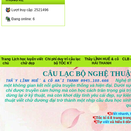
THỐNG KÊ
Lượt truy cập: 2521496
Đang online: 6
Trang
Lịch học luyện viết
Chi phí duy trì câu lạc
Thầy LĨNH HUẾ & cô
CLB 
chủ
chữ đẹp
bộ TỐC KÝ
HẢI THANH
CÂU LẠC BỘ NGHỆ THUẬ
Nghệ th
THẦY LĨNH HUẾ & CÔ HẢI THANH 0945.188.666
một không gian kết nối giữa truyền thống và hiện đại. Dưới sự
chỉ được truyền cảm hứng mà còn học cách trân trọng giá tr
dừng lại ở kỹ thuật, mà còn khơi dậy tình yêu cái đẹp, sự ki
thuật viết chữ đương đại trở thành một nhịp cầu đưa học sinh
qu
📮V
iết nhanh,
📮
Tốc kí 4-8 trang tron
📮
Tự
viết
và hiểu li d