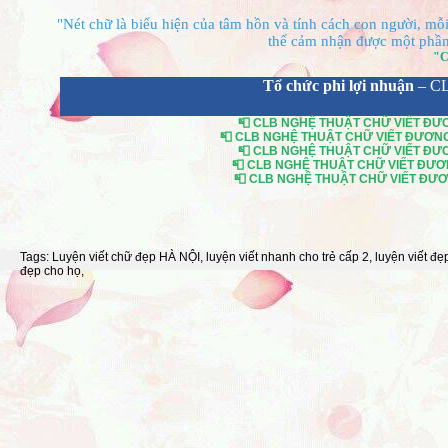
"Nét chữ là biểu hiện của tâm hồn và tính cách con người, mỗi 
thể cảm nhận được một phần 
"C
Tổ chức phi lợi nhuận
– C
📮 CLB NGHỆ THUẬT CHỮ VIẾT ĐƯƠN
📮 CLB NGHỆ THUẬT CHỮ VIẾT ĐƯƠNG Đ
📮 CLB NGHỆ THUẬT CHỮ VIẾT ĐƯƠN
📮 CLB NGHỆ THUẬT CHỮ VIẾT ĐƯƠNG
📮 CLB NGHỆ THUẬT CHỮ VIẾT ĐƯƠNG
Tags:
Luyện viết chữ đẹp HÀ NỘI
,
luyện viết nhanh cho trẻ cấp 2
,
luyện viết đẹ
đẹp cho họ
,