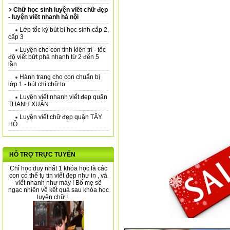
Chữ học sinh luyện viết chữ đẹp
- luyện viết nhanh hà nội
Lớp tốc ký bút bi học sinh cấp 2,
cấp 3
Luyện cho con tính kiên trì - tốc
độ viết bứt phá nhanh từ 2 đến 5
lần
Hành trang cho con chuẩn bị
lớp 1 - bút chì chữ to
Luyện viết nhanh viết đẹp quận
THANH XUÂN
Luyện viết chữ đẹp quận TÂY
HỒ
HỖ TRỢ TRỰC TUYẾN
Chỉ học duy nhất 1 khóa học là các
con có thể tụ tin viết đẹp như in , và
viết nhanh như máy ! Bố mẹ sẽ
ngạc nhiên về kết quả sau khóa học
luyện chữ !