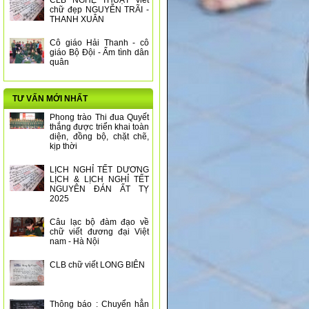
CLB NGHỆ THUẬT viết
chữ đẹp NGUYỄN TRÃI -
THANH XUÂN
Cô giáo Hải Thanh - cô
giáo Bộ Đội - Ấm tình dân
quân
TƯ VẤN MỚI NHẤT
Phong trào Thi đua Quyết
thắng được triển khai toàn
diện, đồng bộ, chặt chẽ,
kịp thời
LỊCH NGHỈ TẾT DƯƠNG
LỊCH & LỊCH NGHỈ TẾT
NGUYÊN ĐÁN ẤT TỴ
2025
Câu lạc bộ đàm đạo về
chữ viết đương đại Việt
nam - Hà Nội
CLB chữ viết LONG BIÊN
Thông báo : Chuyển hẳn