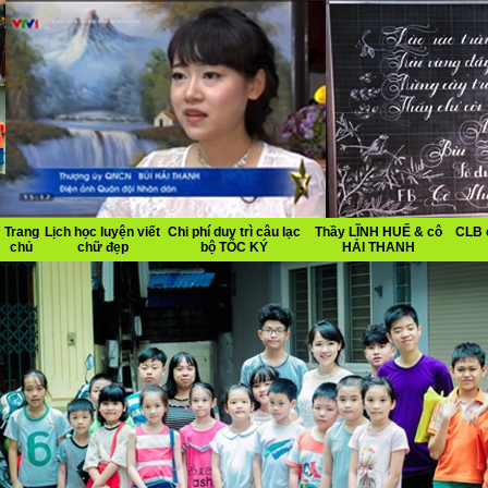
Trang
Lịch học luyện viết
Chi phí duy trì câu lạc
Thầy LĨNH HUẾ & cô
CLB 
chủ
chữ đẹp
bộ TỐC KÝ
HẢI THANH