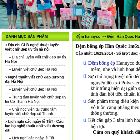
DANH MỤC SẢN PHẨM
đệm hannyco
>>
Đệm Hàn Quốc Ha
Địa chỉ CLB nghệ thuật luyện
Đệm bông ép Hàn Quốc 1m6
viết chữ đẹp uy tín hà nội
Cập nhật: 10/29/2014 - Số lượt đọc:
Địa chỉ luyện viết chữ đẹp uy tín
ü
Hà Nội
Đệm bông ép
Hannyco đượ
mềm, nhẹ và linh hoạt để
Luyện viết chữ đẹp Hà Nội
ü
Sự chú trọng tuyệt đối đ
Nghệ thuật viết chữ đẹp đương
đại Hà Nội
nguyên liệu xơ Polyeste
khử trùng hiện đại giúp
Luyện viết chữ đẹp Hà Nội
tính đàn hồi tiêu chuẩn k
Trung tâm luyện viết chữ đẹp uy
ü
Sản phẩm trong điều kiện 
tín Cô Thanh Hà Nội
vỏ luôn căng phẳng theo
Chữ học viên tại trung tâm
thông thường.
luyện viết chữ đẹp cô Thanh
ü
Kết cấu gấp 3 tấm linh ho
Lịch nghỉ các ngày lễ TẾT - Câu
lạc bộ nghệ thuật chữ viết đương
tiện lợi.
đại
Cám ơn quý khách đã 
Lịch nghỉ các ngày lễ Tết