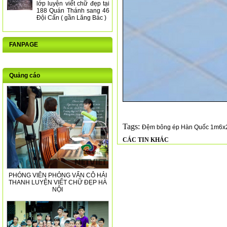
lớp luyện viết chữ đẹp tại
188 Quán Thánh sang 46
Đội Cấn ( gần Lăng Bác )
FANPAGE
Quảng cáo
Tags:
Đệm bông ép Hàn Quốc 1m6x
CÁC TIN KHÁC
PHÓNG VIÊN PHỎNG VẤN CÔ HẢI
THANH LUYỆN VIẾT CHỮ ĐẸP HÀ
NỘI