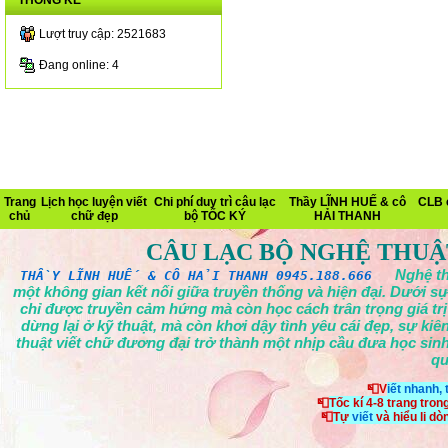
THỐNG KÊ
Lượt truy cập: 2521683
Đang online: 4
Trang
Lịch học luyện viết
Chi phí duy trì câu lạc
Thầy LĨNH HUẾ & cô
CLB 
chủ
chữ đẹp
bộ TỐC KÝ
HẢI THANH
CÂU LẠC BỘ NGHỆ THUẬ
Nghệ th
THẦY LĨNH HUẾ & CÔ HẢI THANH 0945.188.666
một không gian kết nối giữa truyền thống và hiện đại. Dưới sự
chỉ được truyền cảm hứng mà còn học cách trân trọng giá tr
dừng lại ở kỹ thuật, mà còn khơi dậy tình yêu cái đẹp, sự ki
thuật viết chữ đương đại trở thành một nhịp cầu đưa học sinh
qu
📮V
iết nhanh,
📮
Tốc kí 4-8 trang tron
📮
Tự
viết
và hiểu li d