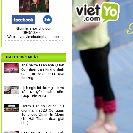
Nhận lịch học cho con:
0945188666
Web: luyenvietchudephanoi.com
TIN TỨC MỚI NHẤT
Thế hệ trẻ Điện ảnh Quân
đội nhân dân khẳng định
dấu ấn qua từng giải
thưởng
Lịch nghỉ tết dương lịch và
Tết Nguyên Đán năm
Giáp Thìn 2024
Hội thi Cán bộ Hội phụ nữ
giỏi năm 2023 Cơ quan
Tổng cục Chính trị (đồng
chí Hải Thanh đoạt giải
nhì )