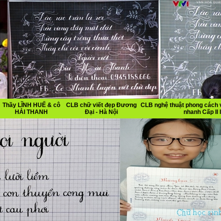
Thầy LĨNH HUẾ & cô
CLB chữ viết đẹp Đương
CLB nghệ thuật phong cách v
HẢI THANH
Đại - Hà Nội
nhanh Cấp II I