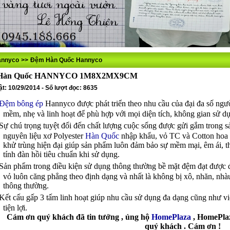
annyco
>>
Đệm Hàn Quốc Hannyco
Hàn Quốc HANNYCO 1M8X2MX9CM
t: 10/29/2014 - Số lượt đọc: 8635
Đệm bông ép
Hannyco được phát triển theo nhu cầu của đại đa số ng
mềm, nhẹ và linh hoạt để phù hợp với mọi diện tích, không gian sử dụ
Sự chú trọng tuyệt đối đến chất lượng cuộc sống được gửi gắm tron
nguyên liệu xơ Polyester
Hàn Quốc
nhập khẩu, vỏ TC và Cotton hoa v
khử trùng hiện đại giúp sản phẩm luôn đảm bảo sự mềm mại, êm ái, t
tính đàn hồi tiêu chuẩn khi sử dụng.
Sản phẩm trong điều kiện sử dụng thông thường bề mặt đệm đạt được đ
vỏ luôn căng phẳng theo định dạng và nhất là không bị xô, nhăn, n
thông thường.
Kết cấu gấp 3 tấm linh hoạt giúp nhu cầu sử dụng đa dạng cũng như vi
tiện lợi.
Cám ơn quý khách đã tin tưởng , ủng hộ
HomePlaza
, HomePlaz
quý khách . Cám ơn !