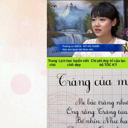
Trang
Lịch học luyện viết
Chi phí duy trì câu lạc
chủ
chữ đẹp
bộ TỐC KÝ