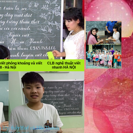
iết phóng khoáng và viết
CLB nghệ thuật viết
II - Hà Nội
nhanh HÀ NỘI