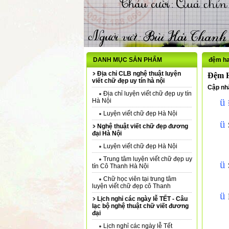
DANH MỤC SẢN PHẨM
đệm h
Địa chỉ CLB nghệ thuật luyện
Đệm 
viết chữ đẹp uy tín hà nội
Cập nhậ
Địa chỉ luyện viết chữ đẹp uy tín
ü
Hà Nội
Luyện viết chữ đẹp Hà Nội
ü
Nghệ thuật viết chữ đẹp đương
đại Hà Nội
Luyện viết chữ đẹp Hà Nội
Trung tâm luyện viết chữ đẹp uy
ü
tín Cô Thanh Hà Nội
Chữ học viên tại trung tâm
luyện viết chữ đẹp cô Thanh
ü
Lịch nghỉ các ngày lễ TẾT - Câu
lạc bộ nghệ thuật chữ viết đương
đại
Lịch nghỉ các ngày lễ Tết