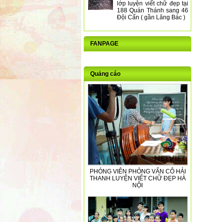
lớp luyện viết chữ đẹp tại
188 Quán Thánh sang 46
Đội Cấn ( gần Lăng Bác )
FANPAGE
Quảng cáo
PHÓNG VIÊN PHỎNG VẤN CÔ HẢI
THANH LUYỆN VIẾT CHỮ ĐẸP HÀ
NỘI