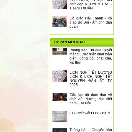
CLB NGHỆ THUẬT viết
chữ đẹp NGUYỄN TRÃI -
THANH XUÂN
Cô giáo Hải Thanh - cô
giáo Bộ Đội - Ấm tình dân
quân
TƯ VẤN MỚI NHẤT
Phong trào Thi đua Quyết
thắng được triển khai toàn
diện, đồng bộ, chặt chẽ,
kịp thời
LỊCH NGHỈ TẾT DƯƠNG
LỊCH & LỊCH NGHỈ TẾT
NGUYÊN ĐÁN ẤT TỴ
2025
Câu lạc bộ đàm đạo về
chữ viết đương đại Việt
nam - Hà Nội
CLB chữ viết LONG BIÊN
Thông báo : Chuyển hẳn