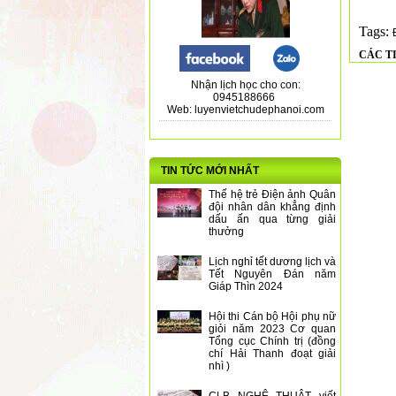
Tags:
CÁC T
Nhận lịch học cho con:
0945188666
Web: luyenvietchudephanoi.com
TIN TỨC MỚI NHẤT
Thế hệ trẻ Điện ảnh Quân
đội nhân dân khẳng định
dấu ấn qua từng giải
thưởng
Lịch nghỉ tết dương lịch và
Tết Nguyên Đán năm
Giáp Thìn 2024
Hội thi Cán bộ Hội phụ nữ
giỏi năm 2023 Cơ quan
Tổng cục Chính trị (đồng
chí Hải Thanh đoạt giải
nhì )