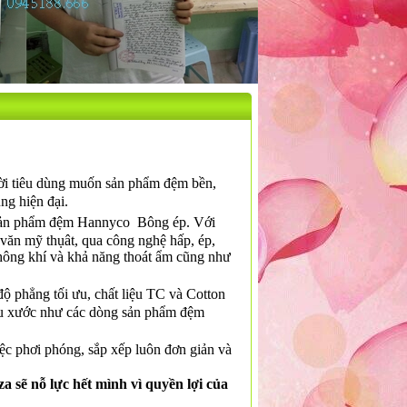
ười tiêu dùng muốn sản phẩm đệm bền,
ng hiện đại.
g sản phẩm đệm Hannyco Bông ép. Với
ăn mỹ thụât, qua công nghệ hấp, ép,
hông khí và khả năng thoát ẩm cũng như
ộ phẳng tối ưu, chất liệu TC và Cotton
hàu xước như các dòng sản phẩm đệm
ệc phơi phóng, sắp xếp luôn đơn giản và
a sẽ nỗ lực hết mình vì quyền lợi của