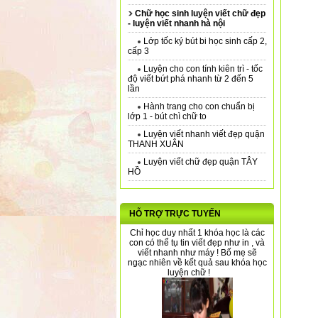
Chữ học sinh luyện viết chữ đẹp
- luyện viết nhanh hà nội
Lớp tốc ký bút bi học sinh cấp 2,
cấp 3
Luyện cho con tính kiên trì - tốc
độ viết bứt phá nhanh từ 2 đến 5
lần
Hành trang cho con chuẩn bị
lớp 1 - bút chì chữ to
Luyện viết nhanh viết đẹp quận
THANH XUÂN
Luyện viết chữ đẹp quận TÂY
HỒ
HỖ TRỢ TRỰC TUYẾN
Chỉ học duy nhất 1 khóa học là các
con có thể tụ tin viết đẹp như in , và
viết nhanh như máy ! Bố mẹ sẽ
ngạc nhiên về kết quả sau khóa học
luyện chữ !