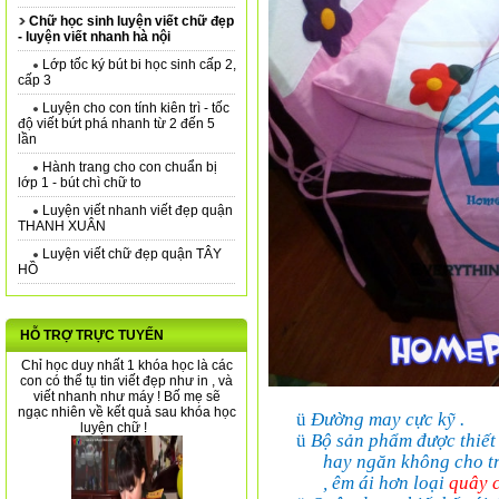
Chữ học sinh luyện viết chữ đẹp
- luyện viết nhanh hà nội
Lớp tốc ký bút bi học sinh cấp 2,
cấp 3
Luyện cho con tính kiên trì - tốc
độ viết bứt phá nhanh từ 2 đến 5
lần
Hành trang cho con chuẩn bị
lớp 1 - bút chì chữ to
Luyện viết nhanh viết đẹp quận
THANH XUÂN
Luyện viết chữ đẹp quận TÂY
HỒ
HỖ TRỢ TRỰC TUYẾN
Chỉ học duy nhất 1 khóa học là các
con có thể tụ tin viết đẹp như in , và
viết nhanh như máy ! Bố mẹ sẽ
ngạc nhiên về kết quả sau khóa học
ü
Đường may cực kỹ .
luyện chữ !
ü
Bộ sản phẩm được thiết k
hay ngăn không cho trẻ
, êm ái hơn loại
quây 