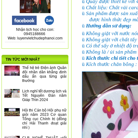
ü
Quây được thiết kế với 
ü
Chất liệu:
Chất vải car
ü
Sản phẩm được sản xuấ
được hình thức đẹp mà
ü
Hướng dẫn sử dụng:
Nhận lịch học cho con:
ü
Không giặt với nước nó
0945188666
Web: luyenvietchudephanoi.com
ü
Không giặt với chất tẩy
ü
Có thể sấy ở nhiệt độ tr
ü
Không là / ủi sản phẩm
ü
Kích thước chi tiết cho
TIN TỨC MỚI NHẤT
ü
Kích thước chăn bông :
Thế hệ trẻ Điện ảnh Quân
đội nhân dân khẳng định
dấu ấn qua từng giải
thưởng
Lịch nghỉ tết dương lịch và
Tết Nguyên Đán năm
Giáp Thìn 2024
Hội thi Cán bộ Hội phụ nữ
giỏi năm 2023 Cơ quan
Tổng cục Chính trị (đồng
chí Hải Thanh đoạt giải
nhì )