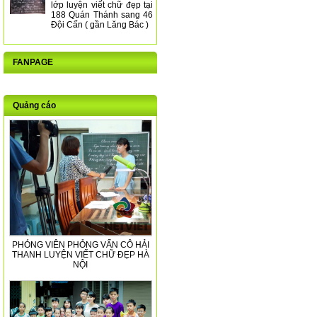
lớp luyện viết chữ đẹp tại
188 Quán Thánh sang 46
Đội Cấn ( gần Lăng Bác )
FANPAGE
Quảng cáo
PHÓNG VIÊN PHỎNG VẤN CÔ HẢI
THANH LUYỆN VIẾT CHỮ ĐẸP HÀ
NỘI