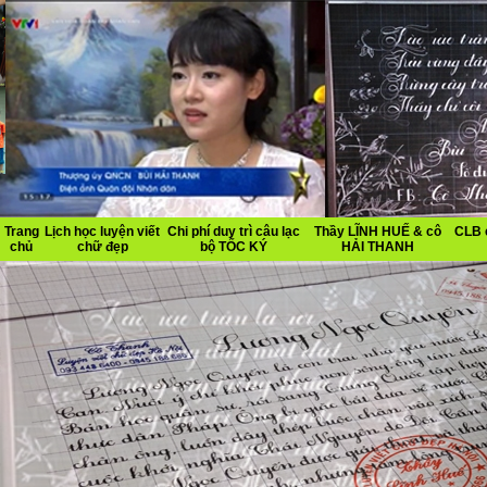
Trang
Lịch học luyện viết
Chi phí duy trì câu lạc
Thầy LĨNH HUẾ & cô
CLB 
chủ
chữ đẹp
bộ TỐC KÝ
HẢI THANH