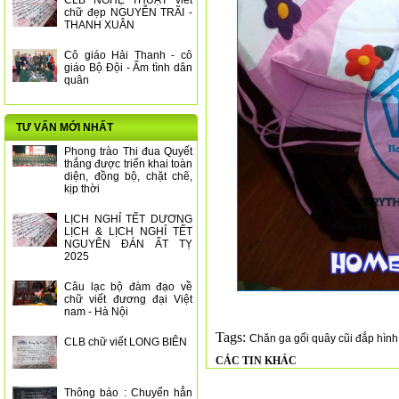
CLB NGHỆ THUẬT viết
chữ đẹp NGUYỄN TRÃI -
THANH XUÂN
Cô giáo Hải Thanh - cô
giáo Bộ Đội - Ấm tình dân
quân
TƯ VẤN MỚI NHẤT
Phong trào Thi đua Quyết
thắng được triển khai toàn
diện, đồng bộ, chặt chẽ,
kịp thời
LỊCH NGHỈ TẾT DƯƠNG
LỊCH & LỊCH NGHỈ TẾT
NGUYÊN ĐÁN ẤT TỴ
2025
Câu lạc bộ đàm đạo về
chữ viết đương đại Việt
nam - Hà Nội
Tags:
Chăn ga gối quây cũi đắp hình 
CLB chữ viết LONG BIÊN
CÁC TIN KHÁC
Thông báo : Chuyển hẳn