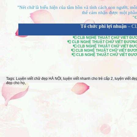
"Nét chữ là biểu hiện của tâm hồn và tính cách con người, mỗi 
thể cảm nhận được một phần 
"C
Tổ chức phi lợi nhuận
– C
📮 CLB NGHỆ THUẬT CHỮ VIẾT ĐƯƠN
📮 CLB NGHỆ THUẬT CHỮ VIẾT ĐƯƠNG Đ
📮 CLB NGHỆ THUẬT CHỮ VIẾT ĐƯƠN
📮 CLB NGHỆ THUẬT CHỮ VIẾT ĐƯƠNG
📮 CLB NGHỆ THUẬT CHỮ VIẾT ĐƯƠNG
Tags:
Luyện viết chữ đẹp HÀ NỘI
,
luyện viết nhanh cho trẻ cấp 2
,
luyện viết đẹ
đẹp cho họ
,