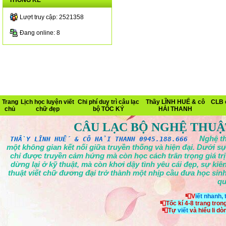
THỐNG KÊ
Lượt truy cập: 2521358
Đang online: 8
Trang
Lịch học luyện viết
Chi phí duy trì câu lạc
Thầy LĨNH HUẾ & cô
CLB 
chủ
chữ đẹp
bộ TỐC KÝ
HẢI THANH
CÂU LẠC BỘ NGHỆ THUẬ
Nghệ th
THẦY LĨNH HUẾ & CÔ HẢI THANH 0945.188.666
một không gian kết nối giữa truyền thống và hiện đại. Dưới sự
chỉ được truyền cảm hứng mà còn học cách trân trọng giá tr
dừng lại ở kỹ thuật, mà còn khơi dậy tình yêu cái đẹp, sự ki
thuật viết chữ đương đại trở thành một nhịp cầu đưa học sinh
qu
📮V
iết nhanh,
📮
Tốc kí 4-8 trang tron
📮
Tự
viết
và hiểu li d