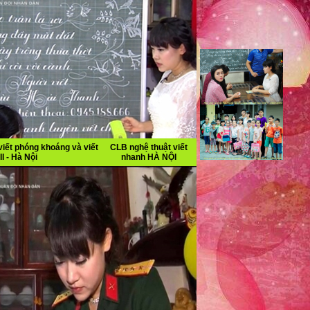
iết phóng khoáng và viết
CLB nghệ thuật viết
II - Hà Nội
nhanh HÀ NỘI