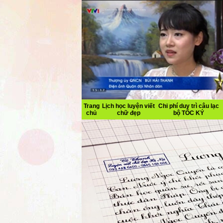
Trang
Lịch học luyện viết
Chi phí duy trì câu lạc
chủ
chữ đẹp
bộ TỐC KÝ