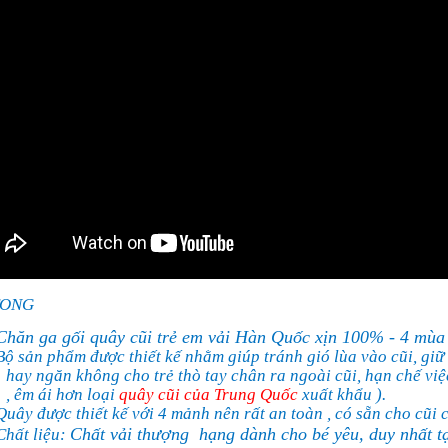
TONG
Chăn ga gối quây cũi trẻ em vải Hàn Quốc xịn 100% - 4 mùa
Bộ sản phẩm được thiết kế nhằm giúp tránh gió lùa vào cũi, giữ ấ
hay ngăn không cho trẻ thò tay chân ra ngoài cũi, hạn chế việc
, êm ái hơn loại
quây cũi của Trung Quốc
xuất khẩu ).
Quây được thiết kế với 4 mảnh nên rất an toàn , có sẵn cho cũ
Chất vải thượng
hạng dành cho bé yêu, duy nhất 
Chất liệu: