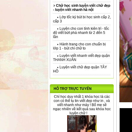
Chữ học sinh luyện viết chữ đẹp
- luyện viết nhanh hà nội
Lớp tốc ký bút bi học sinh cấp 2,
cấp 3
Luyện cho con tính kiên trì - tốc
độ viết bứt phá nhanh từ 2 đến 5
lần
Hành trang cho con chuẩn bị
lớp 1 - bút chì chữ to
Luyện viết nhanh viết đẹp quận
THANH XUÂN
Luyện viết chữ đẹp quận TÂY
HỒ
HỖ TRỢ TRỰC TUYẾN
Chỉ học duy nhất 1 khóa học là các
con có thể tụ tin viết đẹp như in , và
viết nhanh như máy ! Bố mẹ sẽ
ngạc nhiên về kết quả sau khóa học
luyện chữ !