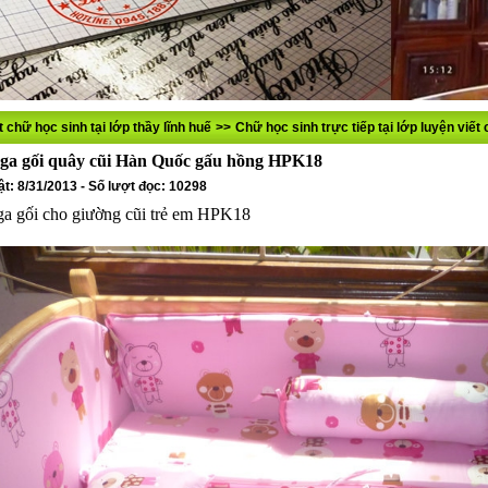
t chữ học sinh tại lớp thầy lĩnh huế
>>
Chữ học sinh trực tiếp tại lớp luyện viế
ga gối quây cũi Hàn Quốc gấu hồng HPK18
t: 8/31/2013 - Số lượt đọc: 10298
a gối cho giường cũi trẻ em HPK18