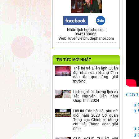
Nhận lịch học cho con:
0945188666
Web: luyenvietchudephanoi.com
TIN TỨC MỚI NHẤT
Thế hệ trẻ Điện ảnh Quân
đội nhân dân khẳng định
dấu ấn qua từng giải
thưởng
Lịch nghỉ tết dương lịch và
COT
Tết Nguyên Đán năm
Giáp Thìn 2024
ü
ü
Hội thi Cán bộ Hội phụ nữ
giỏi năm 2023 Cơ quan
Tổng cục Chính trị (đồng
chí Hải Thanh đoạt giải
ü
nhì )
ü