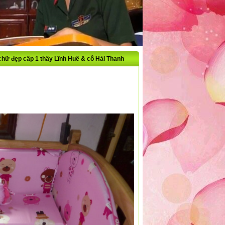
t chữ đẹp cấp 1 thầy Lĩnh Huế & cô Hải Thanh