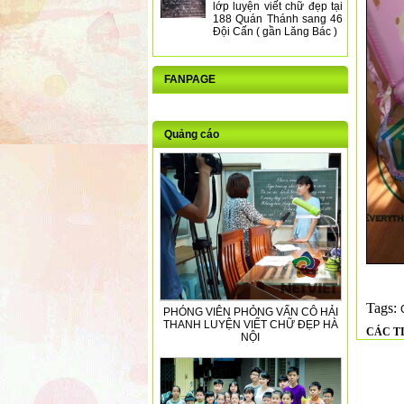
lớp luyện viết chữ đẹp tại
188 Quán Thánh sang 46
Đội Cấn ( gần Lăng Bác )
FANPAGE
Quảng cáo
Tags:
PHÓNG VIÊN PHỎNG VẤN CÔ HẢI
THANH LUYỆN VIẾT CHỮ ĐẸP HÀ
CÁC T
NỘI