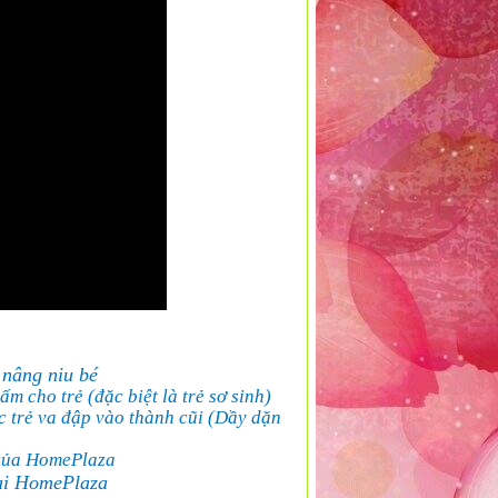
 nâng niu bé
m cho trẻ (đặc biệt là trẻ sơ sinh)
 trẻ va đập vào thành cũi (
Dầy dặn
i của HomePlaza
tại HomePlaza