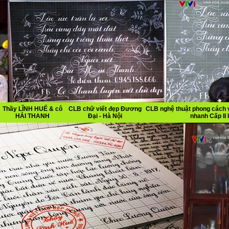
Thầy LĨNH HUẾ & cô
CLB chữ viết đẹp Đương
CLB nghệ thuật phong cách v
HẢI THANH
Đại - Hà Nội
nhanh Cấp II I