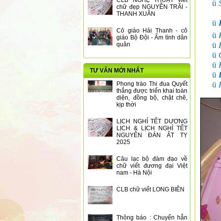
CLB NGHỆ THUẬT viết
ü
chữ đẹp NGUYỄN TRÃI -
THANH XUÂN
ü
Cô giáo Hải Thanh - cô
ü
giáo Bộ Đội - Ấm tình dân
ü
quân
ü
ü
TƯ VẤN MỚI NHẤT
ü
ü
Phong trào Thi đua Quyết
thắng được triển khai toàn
diện, đồng bộ, chặt chẽ,
kịp thời
LỊCH NGHỈ TẾT DƯƠNG
LỊCH & LỊCH NGHỈ TẾT
NGUYÊN ĐÁN ẤT TỴ
2025
Câu lạc bộ đàm đạo về
chữ viết đương đại Việt
nam - Hà Nội
CLB chữ viết LONG BIÊN
Thông báo : Chuyển hẳn