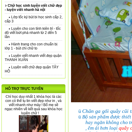
Chữ học sinh luyện viết chữ đẹp
- luyện viết nhanh hà nội
Lớp tốc ký bút bi học sinh cấp 2,
cấp 3
Luyện cho con tính kiên trì - tốc
độ viết bứt phá nhanh từ 2 đến 5
lần
Hành trang cho con chuẩn bị
lớp 1 - bút chì chữ to
Luyện viết nhanh viết đẹp quận
THANH XUÂN
Luyện viết chữ đẹp quận TÂY
HỒ
HỖ TRỢ TRỰC TUYẾN
Chỉ học duy nhất 1 khóa học là các
con có thể tụ tin viết đẹp như in , và
viết nhanh như máy ! Bố mẹ sẽ
ngạc nhiên về kết quả sau khóa học
ü
Chăn ga gối quây cũi 
luyện chữ !
ü
Bộ sản phẩm được thiết k
hay ngăn không cho trẻ
, êm ái hơn loại
quây 