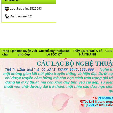
THỐNG KÊ
Lượt truy cập: 2522593
Đang online: 12
Trang
Lịch học luyện viết
Chi phí duy trì câu lạc
Thầy LĨNH HUẾ & cô
CLB 
chủ
chữ đẹp
bộ TỐC KÝ
HẢI THANH
CÂU LẠC BỘ NGHỆ THUẬ
Nghệ th
THẦY LĨNH HUẾ & CÔ HẢI THANH 0945.188.666
một không gian kết nối giữa truyền thống và hiện đại. Dưới sự
chỉ được truyền cảm hứng mà còn học cách trân trọng giá tr
dừng lại ở kỹ thuật, mà còn khơi dậy tình yêu cái đẹp, sự ki
thuật viết chữ đương đại trở thành một nhịp cầu đưa học sinh
qu
📮V
iết nhanh,
📮
Tốc kí 4-8 trang tron
📮
Tự
viết
và hiểu li d