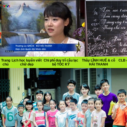
Trang
Lịch học luyện viết
Chi phí duy trì câu lạc
Thầy LĨNH HUẾ & cô
CLB 
chủ
chữ đẹp
bộ TỐC KÝ
HẢI THANH