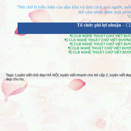
"Nét chữ là biểu hiện của tâm hồn và tính cách con người, mỗi 
thể cảm nhận được một phần 
"C
Tổ chức phi lợi nhuận
– C
📮 CLB NGHỆ THUẬT CHỮ VIẾT ĐƯƠN
📮 CLB NGHỆ THUẬT CHỮ VIẾT ĐƯƠNG Đ
📮 CLB NGHỆ THUẬT CHỮ VIẾT ĐƯƠN
📮 CLB NGHỆ THUẬT CHỮ VIẾT ĐƯƠNG
📮 CLB NGHỆ THUẬT CHỮ VIẾT ĐƯƠNG
Tags:
Luyện viết chữ đẹp HÀ NỘI
,
luyện viết nhanh cho trẻ cấp 2
,
luyện viết đẹ
đẹp cho họ
,