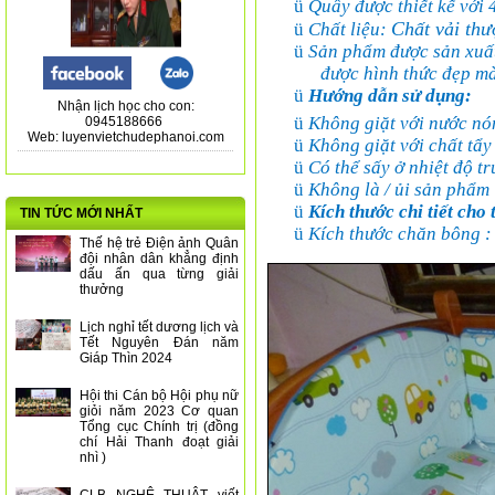
ü
Quây được thiết kế với 
Chất vải th
ü
Chất liệu:
ü
Sản phẩm được sản xuấ
được hình thức đẹp mà
ü
Hướng dẫn sử dụng:
Nhận lịch học cho con:
ü
Không giặt với nước nó
0945188666
Web: luyenvietchudephanoi.com
ü
Không giặt với chất tẩy
ü
Có thể sấy ở nhiệt độ tr
ü
Không là / ủi sản phẩm
ü
Kích thước chi tiết cho
TIN TỨC MỚI NHẤT
ü
Kích thước chăn bông :
Thế hệ trẻ Điện ảnh Quân
đội nhân dân khẳng định
dấu ấn qua từng giải
thưởng
Lịch nghỉ tết dương lịch và
Tết Nguyên Đán năm
Giáp Thìn 2024
Hội thi Cán bộ Hội phụ nữ
giỏi năm 2023 Cơ quan
Tổng cục Chính trị (đồng
chí Hải Thanh đoạt giải
nhì )