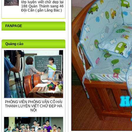
lớp luyện viết chữ đẹp tại
188 Quán Thánh sang 46
Đội Cấn ( gần Lăng Bác )
FANPAGE
Quảng cáo
PHÓNG VIÊN PHỎNG VẤN CÔ HẢI
THANH LUYỆN VIẾT CHỮ ĐẸP HÀ
NỘI