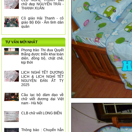
CLB NGHỆ THUẬT viết
chữ đẹp NGUYỄN TRÃI -
THANH XUÂN
Cô giáo Hải Thanh - cô
giáo Bộ Đội - Ấm tình dân
quân
TƯ VẤN MỚI NHẤT
Phong trào Thi đua Quyết
thắng được triển khai toàn
diện, đồng bộ, chặt chẽ,
kịp thời
LỊCH NGHỈ TẾT DƯƠNG
LỊCH & LỊCH NGHỈ TẾT
NGUYÊN ĐÁN ẤT TỴ
2025
Câu lạc bộ đàm đạo về
chữ viết đương đại Việt
nam - Hà Nội
CLB chữ viết LONG BIÊN
Thông báo : Chuyển hẳn