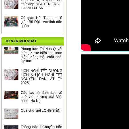
CLB NGHỆ THUẬT viết
chữ đẹp NGUYỄN TRÃI -
THANH XUÂN
Cô giáo Hải Thanh - cô
giáo Bộ Đội - Ấm tình dân
quân
TƯ VẤN MỚI NHẤT
Phong trào Thi đua Quyết
thắng được triển khai toàn
diện, đồng bộ, chặt chẽ,
kịp thời
LỊCH NGHỈ TẾT DƯƠNG
LỊCH & LỊCH NGHỈ TẾT
NGUYÊN ĐÁN ẤT TỴ
2025
Câu lạc bộ đàm đạo về
chữ viết đương đại Việt
nam - Hà Nội
CLB chữ viết LONG BIÊN
Thông báo : Chuyển hẳn