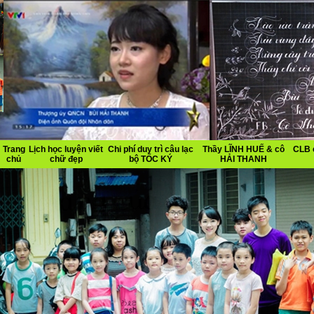
Trang
Lịch học luyện viết
Chi phí duy trì câu lạc
Thầy LĨNH HUẾ & cô
CLB 
chủ
chữ đẹp
bộ TỐC KÝ
HẢI THANH