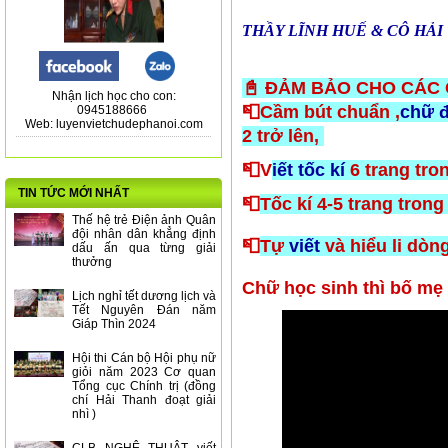
THẦY LĨNH HUẾ & CÔ HẢI TH
📓 ĐẢM BẢO CHO CÁC 
Nhận lịch học cho con:
📮
Cầm bút chuẩn ,
chữ đ
0945188666
Web: luyenvietchudephanoi.com
2 trở lên,
📮V
iết tốc kí
6 trang tron
TIN TỨC MỚI NHẤT
📮
Tốc kí 4-5 trang trong
Thế hệ trẻ Điện ảnh Quân
đội nhân dân khẳng định
📮
Tự
viết
và hiểu li dòn
dấu ấn qua từng giải
thưởng
Chữ học sinh thì bố mẹ 
Lịch nghỉ tết dương lịch và
Tết Nguyên Đán năm
Giáp Thìn 2024
Hội thi Cán bộ Hội phụ nữ
giỏi năm 2023 Cơ quan
Tổng cục Chính trị (đồng
chí Hải Thanh đoạt giải
nhì )