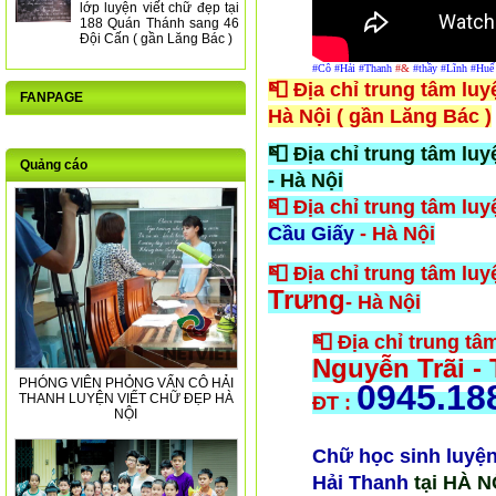
lớp luyện viết chữ đẹp tại
188 Quán Thánh sang 46
Đội Cấn ( gần Lăng Bác )
#Cô
#Hải
#Thanh
#&
#thầy
#Lĩnh
#Huế
📮 Địa chỉ trung tâm lu
FANPAGE
Hà Nội ( gần Lăng Bác )
📮 Địa chỉ trung tâm lu
Quảng cáo
- Hà Nội
📮 Địa chỉ trung tâm luy
Cầu Giấy
- Hà Nội
📮 Địa chỉ trung tâm luy
Trưng
- Hà Nội
📮 Địa chỉ trung tâ
Nguyễn Trãi -
PHÓNG VIÊN PHỎNG VẤN CÔ HẢI
0945.18
THANH LUYỆN VIẾT CHỮ ĐẸP HÀ
ĐT :
NỘI
Chữ học sinh
luyện
Hải Thanh
tại HÀ N