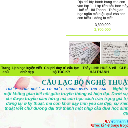
Địa chỉ lớp hành trang cho con
vào lớp 1 - Lớp tiền tiểu học thầ
Huế cô Hải Thanh - Thời gian
học ngắn mà hiệu quả cho con -
con hiểu li dòng tự viết
3,899,000
3,700,000
Trang
Lịch học luyện viết
Chi phí duy trì câu lạc
Thầy LĨNH HUẾ & cô
CLB 
chủ
chữ đẹp
bộ TỐC KÝ
HẢI THANH
CÂU LẠC BỘ NGHỆ THUẬ
Nghệ th
THẦY LĨNH HUẾ & CÔ HẢI THANH 0945.188.666
một không gian kết nối giữa truyền thống và hiện đại. Dưới sự
chỉ được truyền cảm hứng mà còn học cách trân trọng giá tr
dừng lại ở kỹ thuật, mà còn khơi dậy tình yêu cái đẹp, sự ki
thuật viết chữ đương đại trở thành một nhịp cầu đưa học sinh
qu
📮V
iết nhanh,
📮
Tốc kí 4-8 trang tron