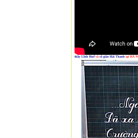
thầy Lĩnh Huế
và
cô giáo Hải Thanh
tại HÀ N