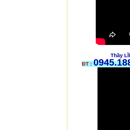
Thầy L
0945.18
ĐT :