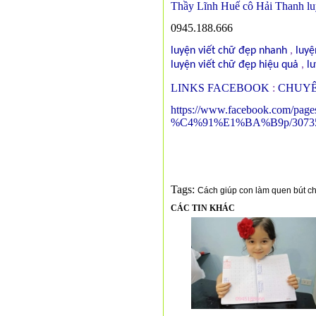
Thầy Lĩnh Huế cô Hải Thanh luyệ
0945.188.666
luyện viết chữ đẹp nhanh
,
luyệ
luyện viết chữ đẹp hiệu quả
,
lu
LINKS FACEBOOK
:
CHUYÊ
https://www.facebook.com
%C4%91%E1%BA%B9p/3073527
Tags:
Cách giúp con làm quen bút chì 
CÁC TIN KHÁC