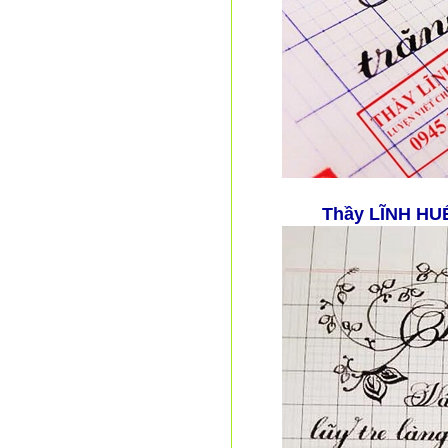
Thầy LĨNH HU