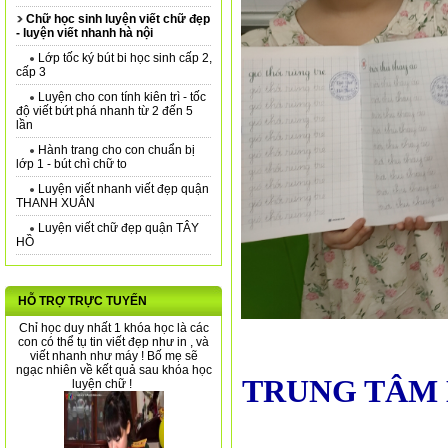
Chữ học sinh luyện viết chữ đẹp
- luyện viết nhanh hà nội
Lớp tốc ký bút bi học sinh cấp 2,
cấp 3
Luyện cho con tính kiên trì - tốc
độ viết bứt phá nhanh từ 2 đến 5
lần
Hành trang cho con chuẩn bị
lớp 1 - bút chì chữ to
Luyện viết nhanh viết đẹp quận
THANH XUÂN
Luyện viết chữ đẹp quận TÂY
HỒ
HỖ TRỢ TRỰC TUYẾN
Chỉ học duy nhất 1 khóa học là các
con có thể tụ tin viết đẹp như in , và
viết nhanh như máy ! Bố mẹ sẽ
ngạc nhiên về kết quả sau khóa học
TRUNG TÂM 
luyện chữ !