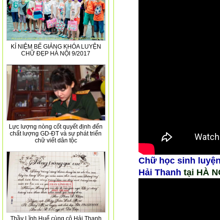
KỈ NIỆM BẾ GIẢNG KHÓA LUYỆN
CHỮ ĐẸP HÀ NỘI 9/2017
Lực lượng nòng cốt quyết định đến
chất lượng GD-ĐT và sự phát triển
chữ viết dân tộc
Chữ học sinh
luyện
Hải Thanh
tại HÀ N
Thầy Lĩnh Huế cùng cô Hải Thanh