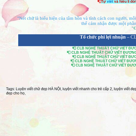
📮
Tự
viết
và hiểu li d
"Nét chữ là biểu hiện của tâm hồn và tính cách con người, mỗi 
thể cảm nhận được một phần 
"C
Tổ chức phi lợi nhuận
– C
📮 CLB NGHỆ THUẬT CHỮ VIẾT ĐƯƠN
📮 CLB NGHỆ THUẬT CHỮ VIẾT ĐƯƠNG Đ
📮 CLB NGHỆ THUẬT CHỮ VIẾT ĐƯƠN
📮 CLB NGHỆ THUẬT CHỮ VIẾT ĐƯƠNG
📮 CLB NGHỆ THUẬT CHỮ VIẾT ĐƯƠNG
Tags:
Luyện viết chữ đẹp HÀ NỘI
,
luyện viết nhanh cho trẻ cấp 2
,
luyện viết đẹ
đẹp cho họ
,