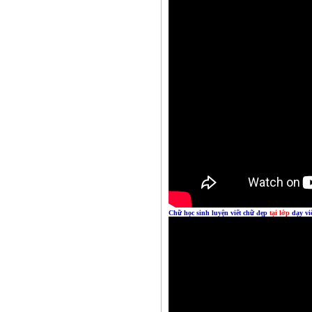
Chữ học sinh
luyện viết
chữ đẹp
tại lớp
dạy vi