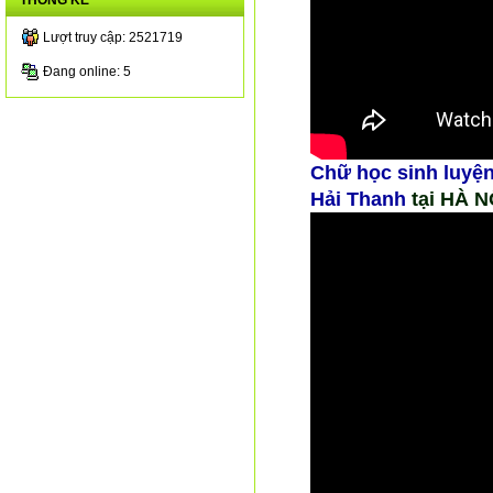
THỐNG KÊ
Lượt truy cập: 2521719
Đang online: 5
Chữ học sinh
luyện
Hải Thanh
tại HÀ N