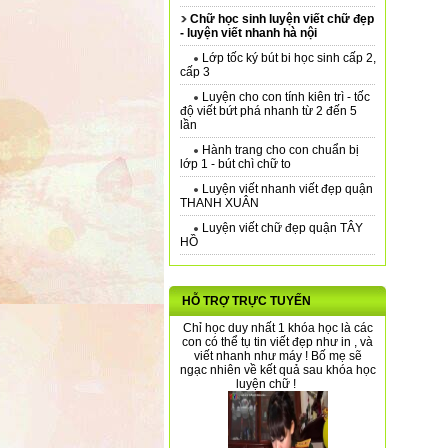
Chữ học sinh luyện viết chữ đẹp
- luyện viết nhanh hà nội
Lớp tốc ký bút bi học sinh cấp 2,
cấp 3
Luyện cho con tính kiên trì - tốc
độ viết bứt phá nhanh từ 2 đến 5
lần
Hành trang cho con chuẩn bị
lớp 1 - bút chì chữ to
Luyện viết nhanh viết đẹp quận
THANH XUÂN
Luyện viết chữ đẹp quận TÂY
HỒ
HỖ TRỢ TRỰC TUYẾN
Chỉ học duy nhất 1 khóa học là các
con có thể tụ tin viết đẹp như in , và
viết nhanh như máy ! Bố mẹ sẽ
ngạc nhiên về kết quả sau khóa học
luyện chữ !