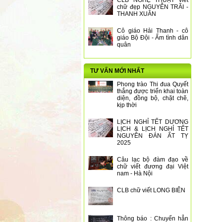
CLB NGHỆ THUẬT viết
chữ đẹp NGUYỄN TRÃI -
THANH XUÂN
Cô giáo Hải Thanh - cô
giáo Bộ Đội - Ấm tình dân
quân
TƯ VẤN MỚI NHẤT
Phong trào Thi đua Quyết
thắng được triển khai toàn
diện, đồng bộ, chặt chẽ,
kịp thời
LỊCH NGHỈ TẾT DƯƠNG
LỊCH & LỊCH NGHỈ TẾT
NGUYÊN ĐÁN ẤT TỴ
2025
Câu lạc bộ đàm đạo về
chữ viết đương đại Việt
nam - Hà Nội
CLB chữ viết LONG BIÊN
Thông báo : Chuyển hẳn