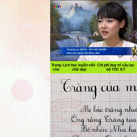
Trang
Lịch học luyện viết
Chi phí duy trì câu lạc
chủ
chữ đẹp
bộ TỐC KÝ