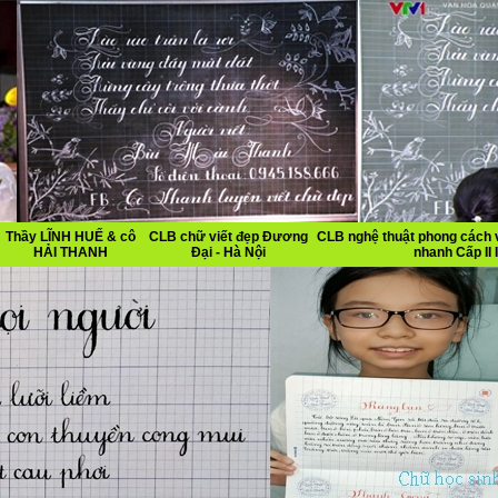
Thầy LĨNH HUẾ & cô
CLB chữ viết đẹp Đương
CLB nghệ thuật phong cách v
HẢI THANH
Đại - Hà Nội
nhanh Cấp II I