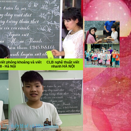
iết phóng khoáng và viết
CLB nghệ thuật viết
II - Hà Nội
nhanh HÀ NỘI