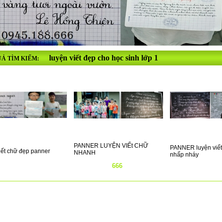
luyện viết đẹp cho học sinh lớp 1
Ả TÌM KIẾM:
PANNER LUYỆN VIẾt CHỮ
PANNER luyện viết
iết chữ đẹp panner
NHANH
nhấp nháy
666