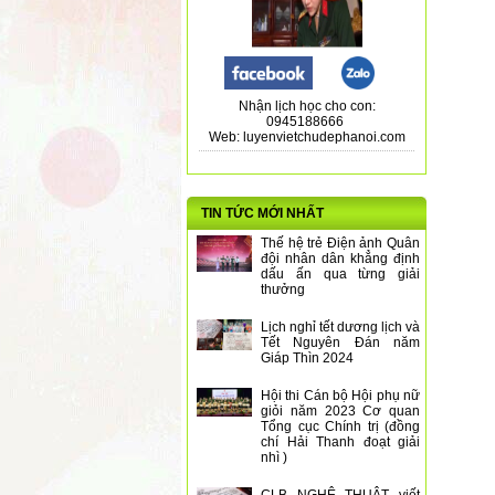
Nhận lịch học cho con:
0945188666
Web: luyenvietchudephanoi.com
TIN TỨC MỚI NHẤT
Thế hệ trẻ Điện ảnh Quân
đội nhân dân khẳng định
dấu ấn qua từng giải
thưởng
Lịch nghỉ tết dương lịch và
Tết Nguyên Đán năm
Giáp Thìn 2024
Hội thi Cán bộ Hội phụ nữ
giỏi năm 2023 Cơ quan
Tổng cục Chính trị (đồng
chí Hải Thanh đoạt giải
nhì )