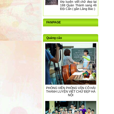
lớp luyện viết chữ đẹp tại
188 Quán Thánh sang 46
Đội Cấn ( gần Lăng Bác )
FANPAGE
Quảng cáo
PHÓNG VIÊN PHỎNG VẤN CÔ HẢI
THANH LUYỆN VIẾT CHỮ ĐẸP HÀ
NỘI