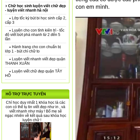
Chữ học sinh luyện viết chữ đẹp
con em mình.
- luyện viết nhanh hà nội
Lớp tốc ký bút bi học sinh cấp 2,
cấp 3
Luyện cho con tính kiên trì - tốc
độ viết bứt phá nhanh từ 2 đến 5
lần
Hành trang cho con chuẩn bị
lớp 1 - bút chì chữ to
Luyện viết nhanh viết đẹp quận
THANH XUÂN
Luyện viết chữ đẹp quận TÂY
HỒ
HỖ TRỢ TRỰC TUYẾN
Chỉ học duy nhất 1 khóa học là các
con có thể tụ tin viết đẹp như in , và
viết nhanh như máy ! Bố mẹ sẽ
ngạc nhiên về kết quả sau khóa học
luyện chữ !