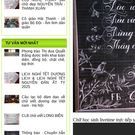
CLB NGHỆ THUẬT viết
chữ đẹp NGUYỄN TRÃI -
THANH XUÂN
Cô giáo Hải Thanh - cô
giáo Bộ Đội - Ấm tình dân
quân
TƯ VẤN MỚI NHẤT
Phong trào Thi đua Quyết
thắng được triển khai toàn
diện, đồng bộ, chặt chẽ,
kịp thời
LỊCH NGHỈ TẾT DƯƠNG
LỊCH & LỊCH NGHỈ TẾT
NGUYÊN ĐÁN ẤT TỴ
2025
Câu lạc bộ đàm đạo về
chữ viết đương đại Việt
nam - Hà Nội
CLB chữ viết LONG BIÊN
Chữ học sinh livetime trực tiếp
Thông báo : Chuyển hẳn