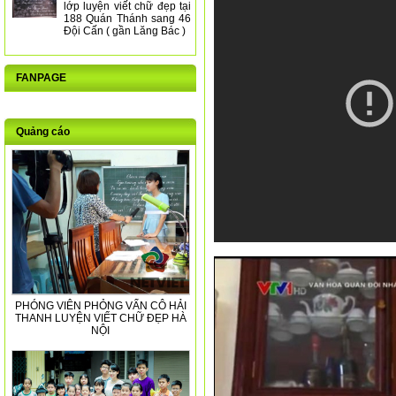
lớp luyện viết chữ đẹp tại
188 Quán Thánh sang 46
Đội Cấn ( gần Lăng Bác )
FANPAGE
Quảng cáo
PHÓNG VIÊN PHỎNG VẤN CÔ HẢI
THANH LUYỆN VIẾT CHỮ ĐẸP HÀ
NỘI