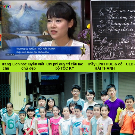
Trang
Lịch học luyện viết
Chi phí duy trì câu lạc
Thầy LĨNH HUẾ & cô
CLB 
chủ
chữ đẹp
bộ TỐC KÝ
HẢI THANH