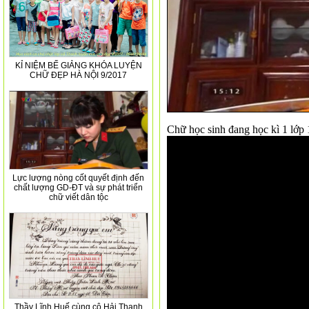
KỈ NIỆM BẾ GIẢNG KHÓA LUYỆN
CHỮ ĐẸP HÀ NỘI 9/2017
Chữ học sinh đang học kì 1 lớp 
Lực lượng nòng cốt quyết định đến
chất lượng GD-ĐT và sự phát triển
chữ viết dân tộc
Thầy Lĩnh Huế cùng cô Hải Thanh