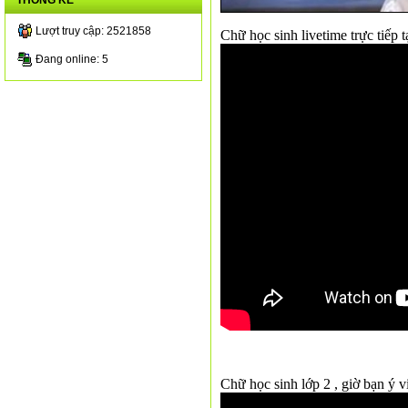
THỐNG KÊ
Lượt truy cập: 2521858
Chữ học sinh livetime trực tiếp t
Đang online: 5
Chữ học sinh lớp 2 , giờ bạn ý v