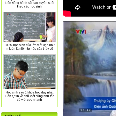
luôn đồng hành sát sao xuyên suốt
theo các học sinh
100% học sinh của lớp viết đẹp như
in luôn là niềm tự hào của thầy cô
Học sinh sau 1 khóa học duy nhất
luôn tự tin về chữ viết cũng như tốc
độ viết cực nhanh