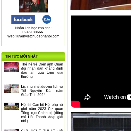
Nhận lịch học cho con:
0945188666
Web: luyenvietchudephanoi.com
TIN TỨC MỚI NHẤT
Thế hệ trẻ Điện ảnh Quân
đội nhân dân khẳng định
dấu ấn qua từng giải
thưởng
Lịch nghỉ tết dương lịch và
Tết Nguyên Đán năm
Giáp Thìn 2024
Hội thi Cán bộ Hội phụ nữ
giỏi năm 2023 Cơ quan
Tổng cục Chính trị (đồng
chí Hải Thanh đoạt giải
nhì )