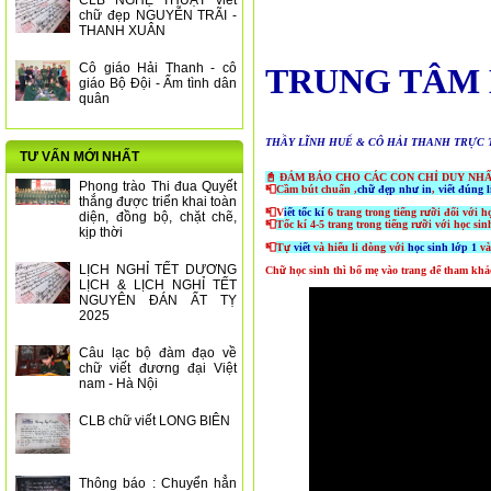
CLB NGHỆ THUẬT viết
chữ đẹp NGUYỄN TRÃI -
THANH XUÂN
Cô giáo Hải Thanh - cô
TRUNG TÂM 
giáo Bộ Đội - Ấm tình dân
quân
THẦY LĨNH HUẾ & CÔ HẢI THANH TRỰC TIẾP 
TƯ VẤN MỚI NHẤT
📓 ĐẢM BẢO CHO CÁC CON CHỈ DUY NHẤ
Phong trào Thi đua Quyết
📮
Cầm bút chuẩn ,
chữ đẹp như in
,
viết đúng 
thắng được triển khai toàn
📮V
iết tốc kí
6 trang trong tiếng rưỡi đối với họ
diện, đồng bộ, chặt chẽ,
📮
Tốc kí 4-5 trang trong tiếng rưỡi với học sin
kịp thời
📮
Tự
viết
và hiểu li dòng với
học sinh lớp 1
v
LỊCH NGHỈ TẾT DƯƠNG
Chữ học sinh thì bố mẹ vào trang để tham khả
LỊCH & LỊCH NGHỈ TẾT
NGUYÊN ĐÁN ẤT TỴ
2025
Câu lạc bộ đàm đạo về
chữ viết đương đại Việt
nam - Hà Nội
CLB chữ viết LONG BIÊN
Thông báo : Chuyển hẳn