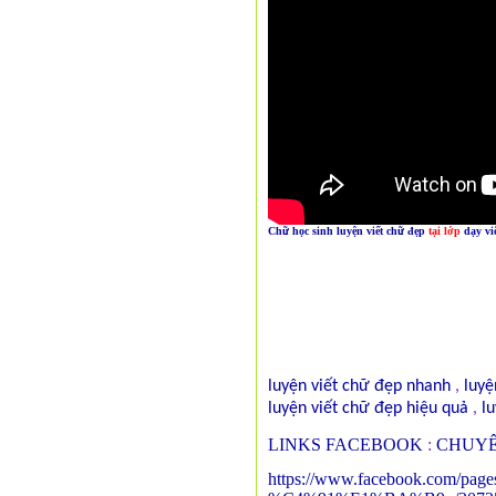
Chữ học sinh
luyện viết
chữ đẹp
tại lớp
dạy vi
luyện viết chữ đẹp nhanh
,
luyệ
luyện viết chữ đẹp hiệu quả
,
lu
LINKS FACEBOOK
:
CHUYÊ
https://www.facebook.com