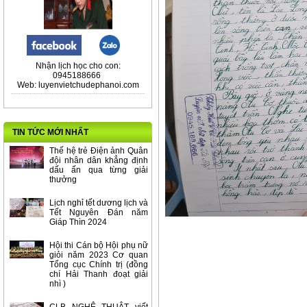
Nhận lịch học cho con:
0945188666
Web: luyenvietchudephanoi.com
TIN TỨC MỚI NHẤT
Thế hệ trẻ Điện ảnh Quân
đội nhân dân khẳng định
dấu ấn qua từng giải
thưởng
Lịch nghỉ tết dương lịch và
Tết Nguyên Đán năm
Giáp Thìn 2024
Hội thi Cán bộ Hội phụ nữ
giỏi năm 2023 Cơ quan
Tổng cục Chính trị (đồng
chí Hải Thanh đoạt giải
nhì )