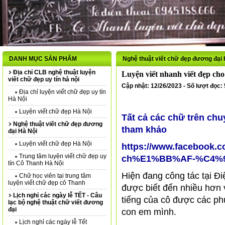
DANH MỤC SẢN PHẨM
Nghệ thuật viết chữ đẹp đương đại 
Địa chỉ CLB nghệ thuật luyện
Luyện viết nhanh viết đẹp cho 
viết chữ đẹp uy tín hà nội
Cập nhật: 12/26/2023 - Số lượt đọc:
Địa chỉ luyện viết chữ đẹp uy tín
Hà Nội
Luyện viết chữ đẹp Hà Nội
Tất cả các chữ trên chu
Nghệ thuật viết chữ đẹp đương
tham khảo
đại Hà Nội
Luyện viết chữ đẹp Hà Nội
https://www.faceboo
Trung tâm luyện viết chữ đẹp uy
ch%E1%BB%AF-%C4%91
tín Cô Thanh Hà Nội
Hiện đang công tác tại Đ
Chữ học viên tại trung tâm
luyện viết chữ đẹp cô Thanh
được biết đến nhiều hơn v
Lịch nghỉ các ngày lễ TẾT - Câu
tiếng của cô được các phụ
lạc bộ nghệ thuật chữ viết đương
đại
con em mình.
Lịch nghỉ các ngày lễ Tết