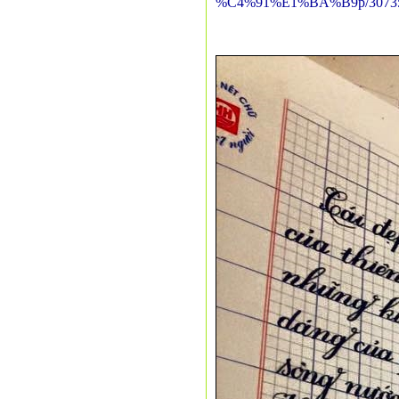
%C4%91%E1%BA%B9p/3073527