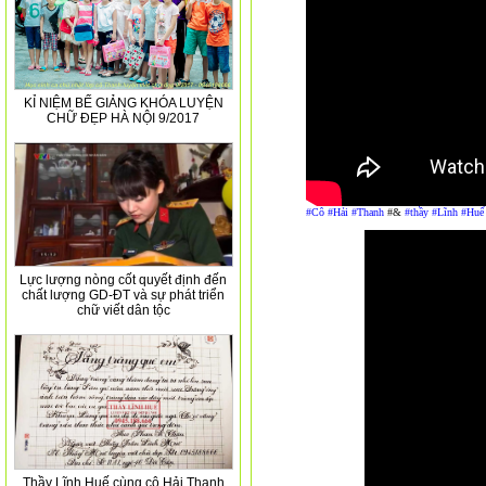
KỈ NIỆM BẾ GIẢNG KHÓA LUYỆN
CHỮ ĐẸP HÀ NỘI 9/2017
#Cô
#Hải
#Thanh
#&
#thầy
#Lĩnh
#Huế
Lực lượng nòng cốt quyết định đến
chất lượng GD-ĐT và sự phát triển
chữ viết dân tộc
Thầy Lĩnh Huế cùng cô Hải Thanh