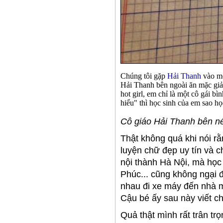
Chúng tôi gặp
Hải Thanh
vào mộ
Hải Thanh bên ngoài ăn mặc giản
hot girl, em chỉ là một cô gái b
hiểu" thì học sinh của em sao h
Cô giáo Hải Thanh bên n
Thật không quá khi nói rằ
luyện chữ đẹp uy tín và c
nội thành Hà Nội, mà học
Phúc... cũng không ngại 
nhau đi xe máy đến nhà m
Cậu bé ấy sau này viết ch
Quả thật mình rất trân t