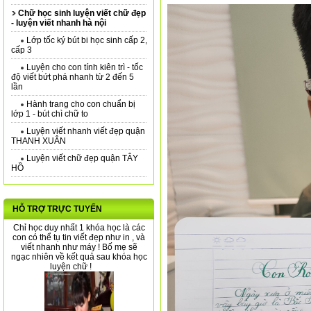
Chữ học sinh luyện viết chữ đẹp
- luyện viết nhanh hà nội
Lớp tốc ký bút bi học sinh cấp 2,
cấp 3
Luyện cho con tính kiên trì - tốc
độ viết bứt phá nhanh từ 2 đến 5
lần
Hành trang cho con chuẩn bị
lớp 1 - bút chì chữ to
Luyện viết nhanh viết đẹp quận
THANH XUÂN
Luyện viết chữ đẹp quận TÂY
HỒ
HỖ TRỢ TRỰC TUYẾN
Chỉ học duy nhất 1 khóa học là các
con có thể tụ tin viết đẹp như in , và
viết nhanh như máy ! Bố mẹ sẽ
ngạc nhiên về kết quả sau khóa học
luyện chữ !