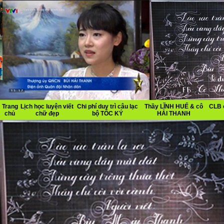
Trang
Lịch học luyện viết
Chi phí duy trì câu lạc
Thầy LĨNH HUẾ & cô
CLB 
chủ
chữ đẹp
bộ TỐC KÝ
HẢI THANH