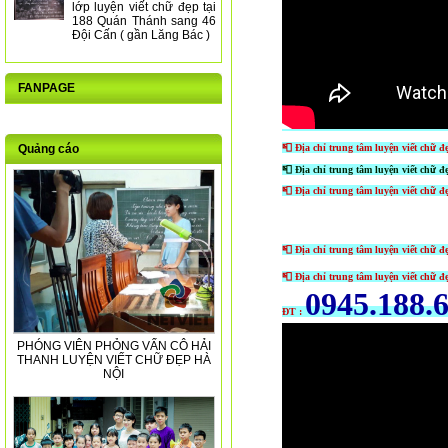
lớp luyện viết chữ đẹp tại
188 Quán Thánh sang 46
Đội Cấn ( gần Lăng Bác )
FANPAGE
📮 Địa chỉ trung tâm luyện viết chữ 
Quảng cáo
📮 Địa chỉ
trung tâm luyện viết chữ 
📮 Địa chỉ
trung tâm luyện viết chữ đ
📮 Địa chỉ
trung tâm luyện viết chữ đ
📮 Địa chỉ trung tâm luyện viết chữ đ
0945.188.
ĐT :
PHÓNG VIÊN PHỎNG VẤN CÔ HẢI
THANH LUYỆN VIẾT CHỮ ĐẸP HÀ
NỘI