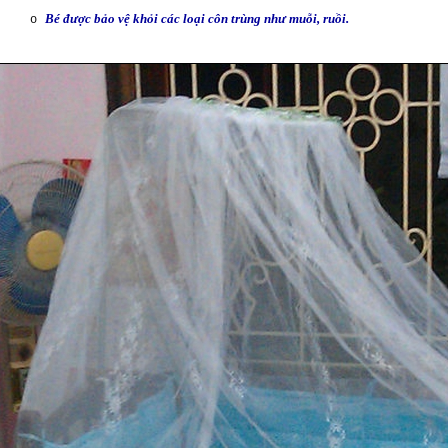
Bé được bảo vệ khỏi các loại côn trùng như muỗi, ruồi.
o