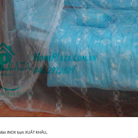
,
Màn INOX tuyn XUẤT KHẨU