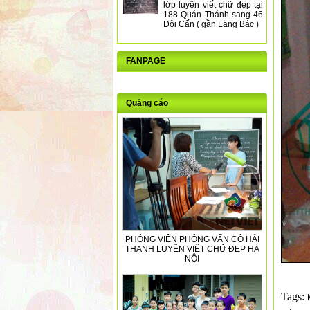
lớp luyện viết chữ đẹp tại
188 Quán Thánh sang 46
Đội Cấn ( gần Lăng Bác )
FANPAGE
Quảng cáo
PHÓNG VIÊN PHỎNG VẤN CÔ HẢI
THANH LUYỆN VIẾT CHỮ ĐẸP HÀ
NỘI
Tags: