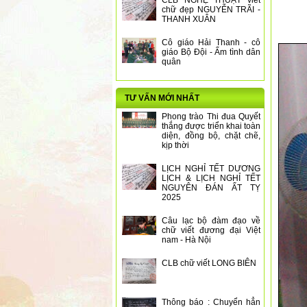
CLB NGHỆ THUẬT viết
chữ đẹp NGUYỄN TRÃI -
THANH XUÂN
Cô giáo Hải Thanh - cô
giáo Bộ Đội - Ấm tình dân
quân
TƯ VẤN MỚI NHẤT
Phong trào Thi đua Quyết
thắng được triển khai toàn
diện, đồng bộ, chặt chẽ,
kịp thời
LỊCH NGHỈ TẾT DƯƠNG
LỊCH & LỊCH NGHỈ TẾT
NGUYÊN ĐÁN ẤT TỴ
2025
Câu lạc bộ đàm đạo về
chữ viết đương đại Việt
nam - Hà Nội
CLB chữ viết LONG BIÊN
Thông báo : Chuyển hẳn