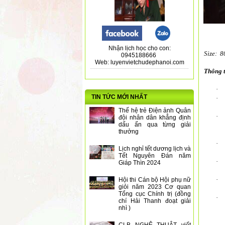
Nhận lịch học cho con:
Size:
8
0945188666
Web: luyenvietchudephanoi.com
Thông t
·
TIN TỨC MỚI NHẤT
·
Thế hệ trẻ Điện ảnh Quân
·
đội nhân dân khẳng định
dấu ấn qua từng giải
thưởng
·
Lịch nghỉ tết dương lịch và
Tết Nguyên Đán năm
·
Giáp Thìn 2024
·
Hội thi Cán bộ Hội phụ nữ
giỏi năm 2023 Cơ quan
Tổng cục Chính trị (đồng
·
chí Hải Thanh đoạt giải
nhì )