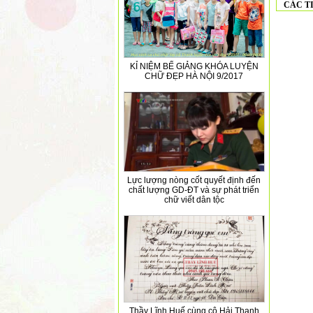
CÁC T
KỈ NIỆM BẾ GIẢNG KHÓA LUYỆN
CHỮ ĐẸP HÀ NỘI 9/2017
Lực lượng nòng cốt quyết định đến
chất lượng GD-ĐT và sự phát triển
chữ viết dân tộc
Thầy Lĩnh Huế cùng cô Hải Thanh