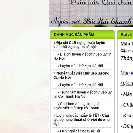
DANH MỤC SẢN PHẨM
Bài viế
Địa chỉ CLB nghệ thuật luyện
Màn 
viết chữ đẹp uy tín hà nội
Cập nhậ
Địa chỉ luyện viết chữ đẹp uy tín
Thông
Hà Nội
Luyện viết chữ đẹp Hà Nội
Màn t
Nghệ thuật viết chữ đẹp đương
đại Hà Nội
Đặc đ
Luyện viết chữ đẹp Hà Nội
Trung tâm luyện viết chữ đẹp uy
- Màn
tín Cô Thanh Hà Nội
Chữ học viên tại trung tâm
- Chất
luyện viết chữ đẹp cô Thanh
- Kíc
Lịch nghỉ các ngày lễ TẾT - Câu
lạc bộ nghệ thuật chữ viết đương
đại
- Dùn
Lịch nghỉ các ngày lễ Tết