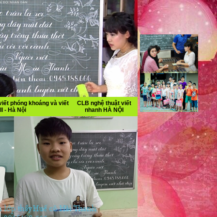
iết phóng khoáng và viết
CLB nghệ thuật viết
II - Hà Nội
nhanh HÀ NỘI