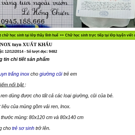
t chữ học sinh tại lớp thầy lĩnh huế
>>
Chữ học sinh trực tiếp tại lớp luyện viế
INOX tuyn XUẤT KHẨU
t: 12/12/2014 - Số lượt đọc: 9482
 tin chi tiết sản phẩm
uyn trắng inox
cho
giường cũi
trẻ em
iểm nổi bật
:
 ren dùng được cho tất cả các loại giường, cũi của bé.
 liệu của mùng gồm vải ren, Inox.
h thước mùng: 80x120 cm và 80x140 cm
g cho
trẻ sơ sinh
trở lên.