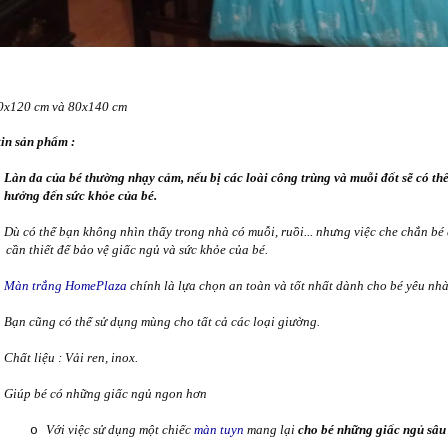
0x120 cm và 80x140 cm
in sản phẩm :
Làn da của bé thường nhạy cảm, nếu bị các loài công trùng và muỗi đốt sẽ có thể
hưởng đến sức khỏe của bé.
Dù có thể bạn không nhìn thấy trong nhà có muỗi, ruồi... nhưng việc che chắn bé 
cần thiết để bảo vệ giấc ngủ và sức khỏe của bé.
Màn trắng HomePlaza
chính là lựa chọn an toàn và tốt nhất dành cho bé yêu nhà
Bạn cũng có thể sử dụng mùng cho tất cả các loại giường.
Chất liệu : Vải ren, inox.
Giúp bé có những giấc ngủ ngon hơn
Với việc sử dụng một chiếc
màn tuyn
mang lại
cho bé những giấc ngủ sâu
o