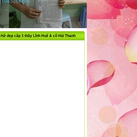
t chữ đẹp cấp 3 thầy Lĩnh Huế & cô Hải Thanh