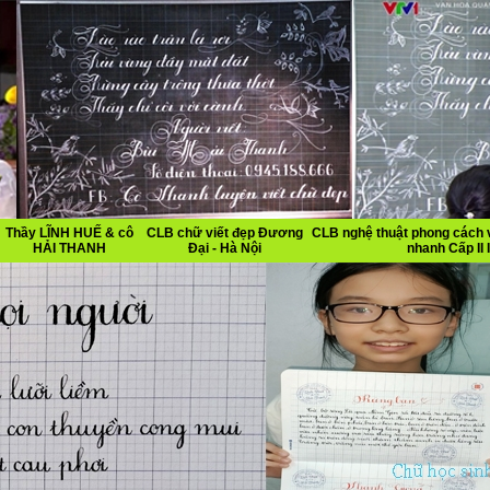
Thầy LĨNH HUẾ & cô
CLB chữ viết đẹp Đương
CLB nghệ thuật phong cách v
HẢI THANH
Đại - Hà Nội
nhanh Cấp II I