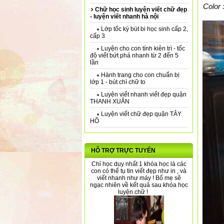
Color 
Chữ học sinh luyện viết chữ đẹp
- luyện viết nhanh hà nội
Lớp tốc ký bút bi học sinh cấp 2,
cấp 3
Luyện cho con tính kiên trì - tốc
độ viết bứt phá nhanh từ 2 đến 5
lần
Hành trang cho con chuẩn bị
lớp 1 - bút chì chữ to
Luyện viết nhanh viết đẹp quận
THANH XUÂN
Luyện viết chữ đẹp quận TÂY
HỒ
HỖ TRỢ TRỰC TUYẾN
Chỉ học duy nhất 1 khóa học là các
con có thể tụ tin viết đẹp như in , và
viết nhanh như máy ! Bố mẹ sẽ
ngạc nhiên về kết quả sau khóa học
luyện chữ !