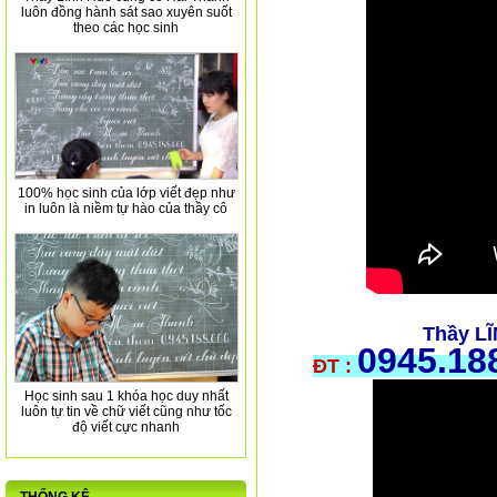
luôn đồng hành sát sao xuyên suốt
theo các học sinh
100% học sinh của lớp viết đẹp như
in luôn là niềm tự hào của thầy cô
Thầy L
0945.18
ĐT :
Học sinh sau 1 khóa học duy nhất
luôn tự tin về chữ viết cũng như tốc
độ viết cực nhanh