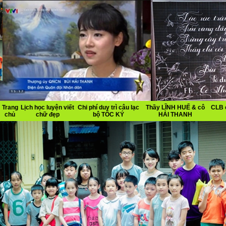
Trang
Lịch học luyện viết
Chi phí duy trì câu lạc
Thầy LĨNH HUẾ & cô
CLB 
chủ
chữ đẹp
bộ TỐC KÝ
HẢI THANH