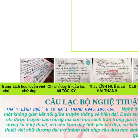
Trang
Lịch học luyện viết
Chi phí duy trì câu lạc
Thầy LĨNH HUẾ & cô
CLB 
chủ
chữ đẹp
bộ TỐC KÝ
HẢI THANH
CÂU LẠC BỘ NGHỆ THUẬ
Nghệ th
THẦY LĨNH HUẾ & CÔ HẢI THANH 0945.188.666
một không gian kết nối giữa truyền thống và hiện đại. Dưới sự
chỉ được truyền cảm hứng mà còn học cách trân trọng giá tr
dừng lại ở kỹ thuật, mà còn khơi dậy tình yêu cái đẹp, sự ki
thuật viết chữ đương đại trở thành một nhịp cầu đưa học sinh
qu