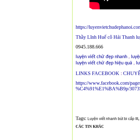
https://luyenvietchudephanoi.c
Thầy Lĩnh Huế cô Hải Thanh luyệ
0945.188.666
luyện viết chữ đẹp nhanh
,
luyệ
luyện viết chữ đẹp hiệu quả
,
lu
LINKS FACEBOOK
:
CHUYÊ
https://www.facebook.com
%C4%91%E1%BA%B9p/3073527
Tags:
,
Luyện viết nhanh bút bi cấp III
CÁC TIN KHÁC