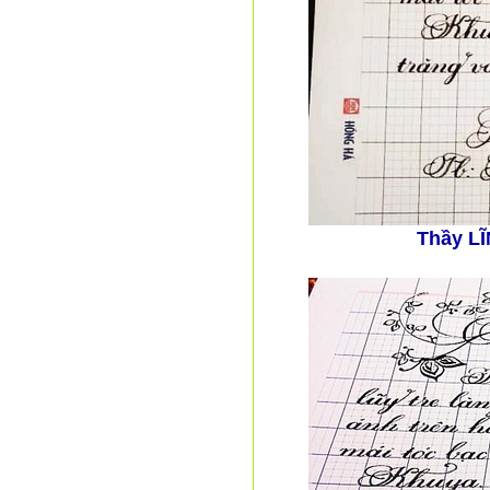
Thầy L