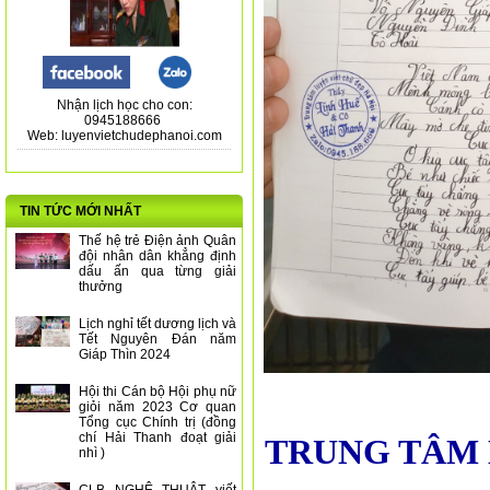
Nhận lịch học cho con:
0945188666
Web: luyenvietchudephanoi.com
TIN TỨC MỚI NHẤT
Thế hệ trẻ Điện ảnh Quân
đội nhân dân khẳng định
dấu ấn qua từng giải
thưởng
Lịch nghỉ tết dương lịch và
Tết Nguyên Đán năm
Giáp Thìn 2024
Hội thi Cán bộ Hội phụ nữ
giỏi năm 2023 Cơ quan
Tổng cục Chính trị (đồng
chí Hải Thanh đoạt giải
TRUNG TÂM 
nhì )