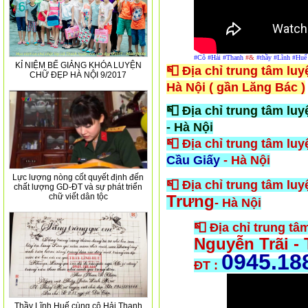
#Cô
#Hải
#Thanh
#&
#thầy
#Lĩnh
#Huế
KỈ NIỆM BẾ GIẢNG KHÓA LUYỆN
📮 Địa chỉ trung tâm lu
CHỮ ĐẸP HÀ NỘI 9/2017
Hà Nội ( gần Lăng Bác )
📮 Địa chỉ trung tâm lu
- Hà Nội
📮 Địa chỉ trung tâm luy
Cầu Giấy
- Hà Nội
Lực lượng nòng cốt quyết định đến
📮 Địa chỉ trung tâm luy
chất lượng GD-ĐT và sự phát triển
Trưng
chữ viết dân tộc
- Hà Nội
📮 Địa chỉ trung tâ
Nguyễn Trãi -
0945.18
ĐT :
Thầy Lĩnh Huế cùng cô Hải Thanh