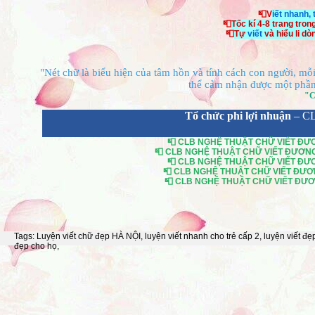
📮V
iết nhanh,
📮
Tốc kí 4-8 trang tron
📮
Tự
viết
và hiểu li d
"Nét chữ là biểu hiện của tâm hồn và tính cách con người, mỗi 
thể cảm nhận được một phần 
"C
Tổ chức phi lợi nhuận
– C
📮 CLB NGHỆ THUẬT CHỮ VIẾT ĐƯƠN
📮 CLB NGHỆ THUẬT CHỮ VIẾT ĐƯƠNG Đ
📮 CLB NGHỆ THUẬT CHỮ VIẾT ĐƯƠN
📮 CLB NGHỆ THUẬT CHỮ VIẾT ĐƯƠNG
📮 CLB NGHỆ THUẬT CHỮ VIẾT ĐƯƠNG
Tags:
Luyện viết chữ đẹp HÀ NỘI
,
luyện viết nhanh cho trẻ cấp 2
,
luyện viết đẹ
đẹp cho họ
,