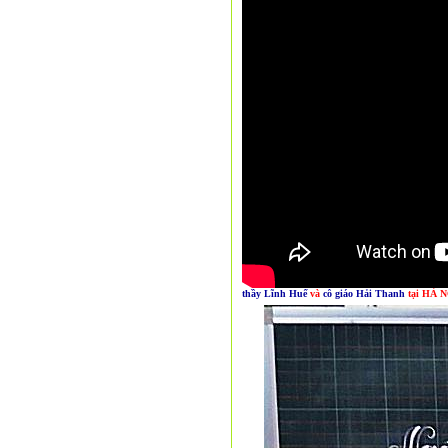
thầy Lĩnh Huế
và
cô giáo Hải Thanh
tại HÀ N