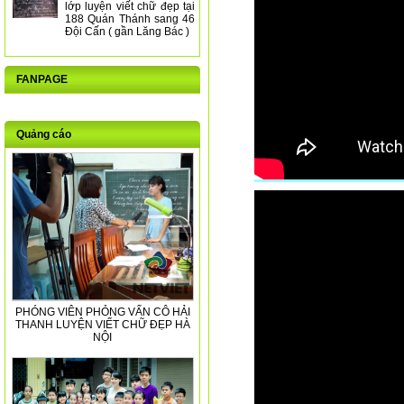
lớp luyện viết chữ đẹp tại
188 Quán Thánh sang 46
Đội Cấn ( gần Lăng Bác )
FANPAGE
Quảng cáo
PHÓNG VIÊN PHỎNG VẤN CÔ HẢI
THANH LUYỆN VIẾT CHỮ ĐẸP HÀ
NỘI