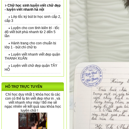
Chữ học sinh luyện viết chữ đẹp
- luyện viết nhanh hà nội
Lớp tốc ký bút bi học sinh cấp 2,
cấp 3
Luyện cho con tính kiên trì - tốc
độ viết bứt phá nhanh từ 2 đến 5
lần
Hành trang cho con chuẩn bị
lớp 1 - bút chì chữ to
Luyện viết nhanh viết đẹp quận
THANH XUÂN
Luyện viết chữ đẹp quận TÂY
HỒ
HỖ TRỢ TRỰC TUYẾN
Chỉ học duy nhất 1 khóa học là các
con có thể tụ tin viết đẹp như in , và
viết nhanh như máy ! Bố mẹ sẽ
ngạc nhiên về kết quả sau khóa học
luyện chữ !