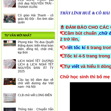
CLB NGHỆ THUẬT viết
chữ đẹp NGUYỄN TRÃI -
THANH XUÂN
THẦY LĨNH HUẾ & CÔ HẢI TH
Cô giáo Hải Thanh - cô
giáo Bộ Đội - Ấm tình dân
quân
📓 ĐẢM BẢO CHO CÁC 
📮
Cầm bút chuẩn ,
chữ đ
TƯ VẤN MỚI NHẤT
2 trở lên,
Phong trào Thi đua Quyết
thắng được triển khai toàn
📮V
iết tốc kí
6 trang tron
diện, đồng bộ, chặt chẽ,
kịp thời
📮
Tốc kí 4-5 trang trong
LỊCH NGHỈ TẾT DƯƠNG
LỊCH & LỊCH NGHỈ TẾT
📮
Tự
viết
và hiểu li dòn
NGUYÊN ĐÁN ẤT TỴ
2025
Chữ học sinh thì bố mẹ 
Câu lạc bộ đàm đạo về
chữ viết đương đại Việt
nam - Hà Nội
CLB chữ viết LONG BIÊN
Thông báo : Chuyển hẳn