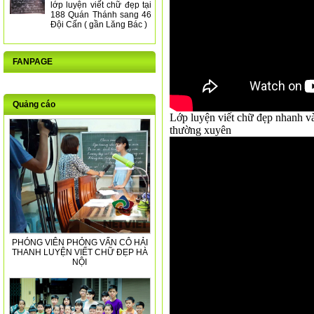
lớp luyện viết chữ đẹp tại
188 Quán Thánh sang 46
Đội Cấn ( gần Lăng Bác )
FANPAGE
Quảng cáo
Lớp luyện viết chữ đẹp nhanh và 
thường xuyên
PHÓNG VIÊN PHỎNG VẤN CÔ HẢI
THANH LUYỆN VIẾT CHỮ ĐẸP HÀ
NỘI