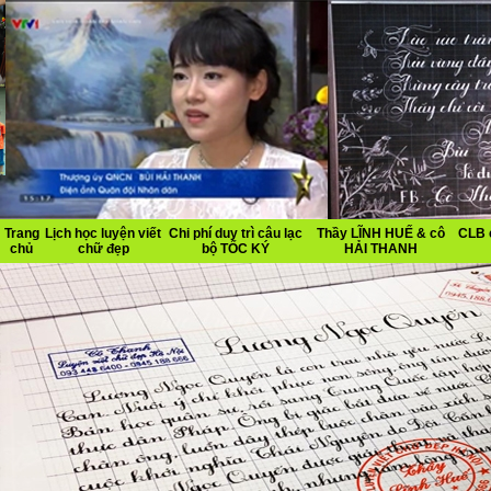
Trang
Lịch học luyện viết
Chi phí duy trì câu lạc
Thầy LĨNH HUẾ & cô
CLB 
chủ
chữ đẹp
bộ TỐC KÝ
HẢI THANH