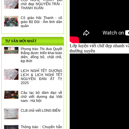
CLB NGHỆ THUẬT viết
chữ đẹp NGUYỄN TRÃI -
THANH XUÂN
Cô giáo Hải Thanh - cô
giáo Bộ Đội - Ấm tình dân
quân
TƯ VẤN MỚI NHẤT
Lớp luyện viết chữ đẹp nhanh và 
Phong trào Thi đua Quyết
thường xuyên
thắng được triển khai toàn
diện, đồng bộ, chặt chẽ,
kịp thời
LỊCH NGHỈ TẾT DƯƠNG
LỊCH & LỊCH NGHỈ TẾT
NGUYÊN ĐÁN ẤT TỴ
2025
Câu lạc bộ đàm đạo về
chữ viết đương đại Việt
nam - Hà Nội
CLB chữ viết LONG BIÊN
Thông báo : Chuyển hẳn