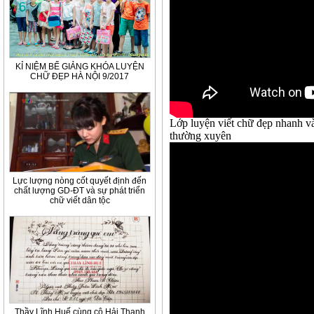
KỈ NIỆM BẾ GIẢNG KHÓA LUYỆN
CHỮ ĐẸP HÀ NỘI 9/2017
Lớp luyện viết chữ đẹp nhanh và 
thường xuyên
Lực lượng nòng cốt quyết định đến
chất lượng GD-ĐT và sự phát triển
chữ viết dân tộc
Thầy Lĩnh Huế cùng cô Hải Thanh