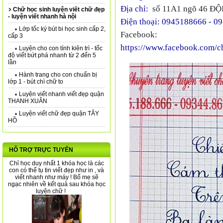
Địa chỉ:
số 11A1 ngõ 46 Đ
Chữ học sinh luyện viết chữ đẹp
- luyện viết nhanh hà nội
Điện thoại: 0945188666 - 0
Lớp tốc ký bút bi học sinh cấp 2,
Facebook:
cấp 3
https://www.facebook.com/chu
Luyện cho con tính kiên trì - tốc
độ viết bứt phá nhanh từ 2 đến 5
lần
Hành trang cho con chuẩn bị
lớp 1 - bút chì chữ to
Luyện viết nhanh viết đẹp quận
THANH XUÂN
Luyện viết chữ đẹp quận TÂY
HỒ
HỖ TRỢ TRỰC TUYẾN
Chỉ học duy nhất 1 khóa học là các
con có thể tụ tin viết đẹp như in , và
viết nhanh như máy ! Bố mẹ sẽ
ngạc nhiên về kết quả sau khóa học
luyện chữ !