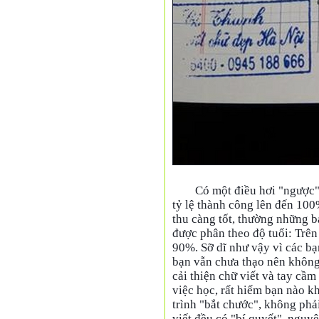
Có một điều hơi "ngược" 
tỷ lệ thành công lên đến 100
thu càng tốt, thường những bạ
được phân theo độ tuổi: Trên 
90%. Sỡ dĩ như vậy vì các bạ
bạn vẫn chưa thạo nên không
cải thiện chữ viết và tay cầm 
việc học, rất hiếm bạn nào k
trình "bắt chước", không phả
viết đều có "bí quyết", nguyê