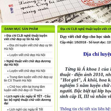
DANH MỤC SẢN PHẨM
Địa chỉ CLB nghệ thuật luyện viết ch
Địa chỉ CLB nghệ thuật luyện
Dạy viết chữ đẹp cho học sinh 
viết chữ đẹp uy tín hà nội
Cập nhật: 1/5/2018 - Số lượt đọc: 1
Địa chỉ luyện viết chữ đẹp uy tín
Hà Nội
Địa chỉ luyệ
Luyện viết chữ đẹp Hà Nội
Nghệ thuật viết chữ đẹp đương
đại Hà Nội
Từng là Á khoa 1 của 
Luyện viết chữ đẹp Hà Nội
thuật - điện ảnh 2010, n
Trung tâm luyện viết chữ đẹp uy
"Hot girl", Á khôi, hoa 
tín Cô Thanh Hà Nội
nghiệm 5 năm luyện chữ đ
Chữ học viên tại trung tâm
người. Đặc biệt tại lớp h
luyện viết chữ đẹp cô Thanh
sinh cấp II, III và nhân 
Lịch nghỉ các ngày lễ TẾT - Câu
lạc bộ nghệ thuật chữ viết đương
đại
Thông tin chi tiết xin liên hệ:
Lịch nghỉ các ngày lễ Tết