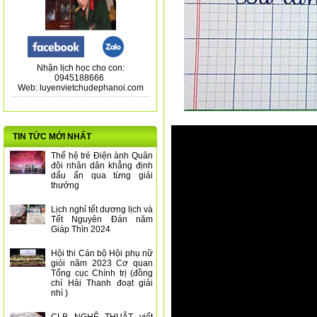
Nhận lịch học cho con:
0945188666
Web: luyenvietchudephanoi.com
TIN TỨC MỚI NHẤT
Thế hệ trẻ Điện ảnh Quân
đội nhân dân khẳng định
dấu ấn qua từng giải
thưởng
Lịch nghỉ tết dương lịch và
Tết Nguyên Đán năm
Giáp Thìn 2024
Hội thi Cán bộ Hội phụ nữ
giỏi năm 2023 Cơ quan
Tổng cục Chính trị (đồng
chí Hải Thanh đoạt giải
nhì )