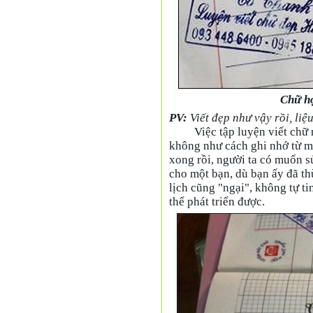
Chữ họ
PV:
Viết đẹp như vậy rồi, li
Việc tập luyện viết chữ
không như cách ghi nhớ từ mớ
xong rồi, người ta có muốn 
cho một bạn, dù bạn ấy đã thừ
lịch cũng "ngại", không tự t
thể phát triển được.