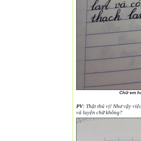
Chữ em họ
PV
: Thật thú vị! Như vậy vi
và luyện chữ không?