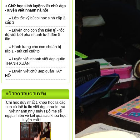
Chữ học sinh luyện viết chữ đẹp
- luyện viết nhanh hà nội
Lớp tốc ký bút bi học sinh cấp 2,
cấp 3
Luyện cho con tính kiên trì - tốc
độ viết bứt phá nhanh từ 2 đến 5
lần
Hành trang cho con chuẩn bị
lớp 1 - bút chì chữ to
Luyện viết nhanh viết đẹp quận
THANH XUÂN
Luyện viết chữ đẹp quận TÂY
HỒ
HỖ TRỢ TRỰC TUYẾN
Chỉ học duy nhất 1 khóa học là các
con có thể tụ tin viết đẹp như in , và
viết nhanh như máy ! Bố mẹ sẽ
ngạc nhiên về kết quả sau khóa học
luyện chữ !