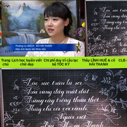
Trang
Lịch học luyện viết
Chi phí duy trì câu lạc
Thầy LĨNH HUẾ & cô
CLB 
chủ
chữ đẹp
bộ TỐC KÝ
HẢI THANH