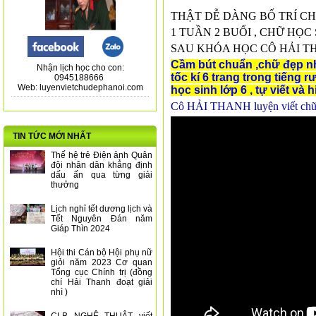
THẬT DỄ DÀNG BỐ TRÍ C
1 TUẦN 2 BUỔI , CHỮ HỌC
SAU KHÓA HỌC CÔ HẢI T
Cầm bút chuẩn ,chữ đẹp như i
Nhận lịch học cho con:
tốc kí 6 trang trong tiếng rư
0945188666
Web: luyenvietchudephanoi.com
học sinh lớp 6 , tự viết và 
Cô HẢI THANH luyện viết chữ
TIN TỨC MỚI NHẤT
Thế hệ trẻ Điện ảnh Quân
đội nhân dân khẳng định
dấu ấn qua từng giải
thưởng
Lịch nghỉ tết dương lịch và
Tết Nguyên Đán năm
Giáp Thìn 2024
Hội thi Cán bộ Hội phụ nữ
giỏi năm 2023 Cơ quan
Tổng cục Chính trị (đồng
chí Hải Thanh đoạt giải
nhì )