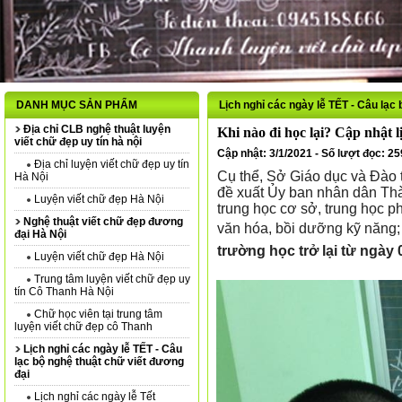
DANH MỤC SẢN PHẨM
Lịch nghỉ các ngày lễ TẾT - Câu lạc
Địa chỉ CLB nghệ thuật luyện
Khi nào đi học lại? Cập nhật 
viết chữ đẹp uy tín hà nội
Cập nhật: 3/1/2021 - Số lượt đọc: 2
Địa chỉ luyện viết chữ đẹp uy tín
Cụ thể, Sở Giáo dục và Đào t
Hà Nội
đề xuất Ủy ban nhân dân Thà
Luyện viết chữ đẹp Hà Nội
trung học cơ sở, trung học p
Nghệ thuật viết chữ đẹp đương
văn hóa, bồi dưỡng kỹ năng;
đại Hà Nội
trường học trở lại từ ngày 
Luyện viết chữ đẹp Hà Nội
Trung tâm luyện viết chữ đẹp uy
tín Cô Thanh Hà Nội
Chữ học viên tại trung tâm
luyện viết chữ đẹp cô Thanh
Lịch nghỉ các ngày lễ TẾT - Câu
lạc bộ nghệ thuật chữ viết đương
đại
Lịch nghỉ các ngày lễ Tết