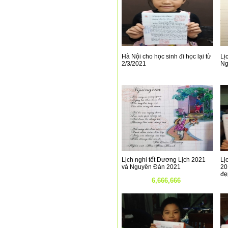
Hà Nội cho học sinh đi học lại từ
Lịc
2/3/2021
Ng
Lịch nghỉ tết Dương Lịch 2021
Lị
và Nguyên Đán 2021
20
đẹ
6,666,666