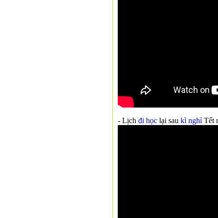
- Lịch
đi học
lại sau
kì nghỉ
Tết 