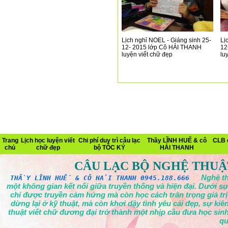
Lịch nghỉ NOEL - Giáng sinh 25-
Lị
12- 2015 lớp Cô HẢI THANH
12
luyện viết chữ đẹp
lu
Trang
Lịch học luyện viết
Chi phí duy trì câu lạc
Thầy LĨNH HUẾ & cô
CLB 
chủ
chữ đẹp
bộ TỐC KÝ
HẢI THANH
CÂU LẠC BỘ NGHỆ THUẬ
Nghệ th
THẦY LĨNH HUẾ & CÔ HẢI THANH 0945.188.666
một không gian kết nối giữa truyền thống và hiện đại. Dưới sự
chỉ được truyền cảm hứng mà còn học cách trân trọng giá tr
dừng lại ở kỹ thuật, mà còn khơi dậy tình yêu cái đẹp, sự ki
thuật viết chữ đương đại trở thành một nhịp cầu đưa học sinh
qu