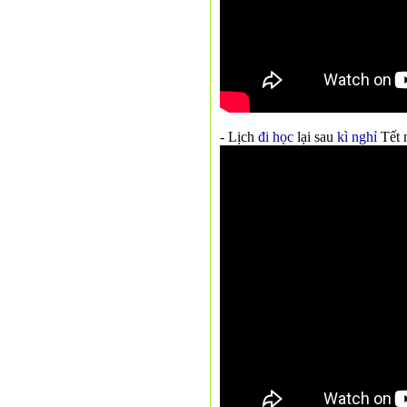
- Lịch
đi học
lại sau
kì nghỉ
Tết 