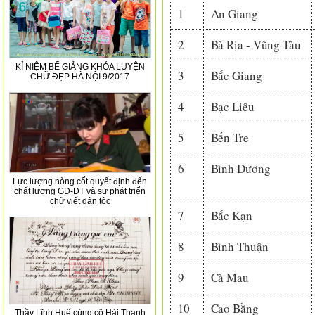
1
An Giang
2
Bà Rịa - Vũng Tàu
KỈ NIỆM BẾ GIẢNG KHÓA LUYỆN
3
Bắc Giang
CHỮ ĐẸP HÀ NỘI 9/2017
4
Bạc Liêu
5
Bến Tre
6
Bình Dương
Lực lượng nòng cốt quyết định đến
chất lượng GD-ĐT và sự phát triển
chữ viết dân tộc
7
Bắc Kạn
8
Bình Thuận
9
Cà Mau
10
Cao Bằng
Thầy Lĩnh Huế cùng cô Hải Thanh