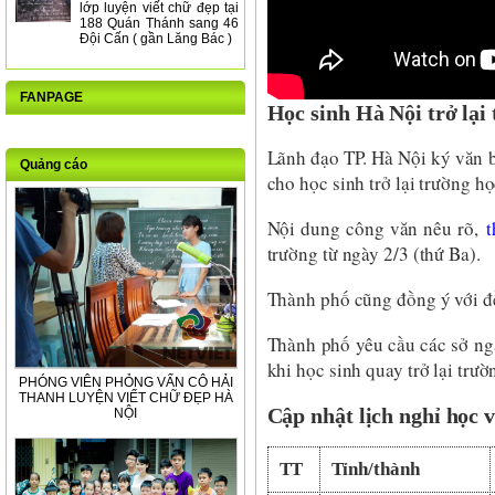
lớp luyện viết chữ đẹp tại
188 Quán Thánh sang 46
Đội Cấn ( gần Lăng Bác )
FANPAGE
Học sinh Hà Nội trở lại 
Lãnh đạo TP. Hà Nội ký văn b
Quảng cáo
cho học sinh trở lại trường 
Nội dung công văn nêu rõ,
t
trường từ ngày 2/3 (thứ Ba).
Thành phố cũng đồng ý với đề 
Thành phố yêu cầu các sở ng
khi học sinh quay trở lại trườ
PHÓNG VIÊN PHỎNG VẤN CÔ HẢI
THANH LUYỆN VIẾT CHỮ ĐẸP HÀ
Cập nhật lịch nghỉ học v
NỘI
TT
Tỉnh/thành