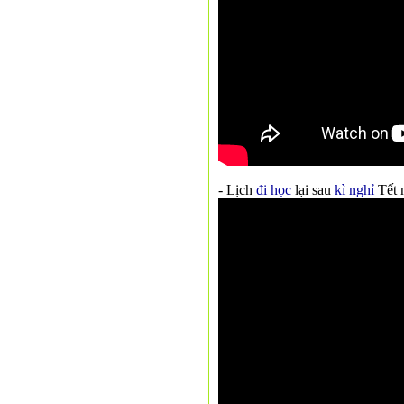
- Lịch
đi học
lại sau
kì nghỉ
Tết 