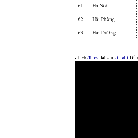
61
Hà Nội
62
Hải Phòng
63
Hải Dương
- Lịch
đi học
lại sau
kì nghỉ
Tết 