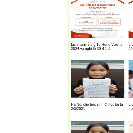
Lịch nghỉ lễ giỗ Tổ Hùng Vương
Lị
2024 và nghỉ lễ 30-4 1-5
20
Hà Nội cho học sinh đi học lại từ
Lị
2/3/2021
nư