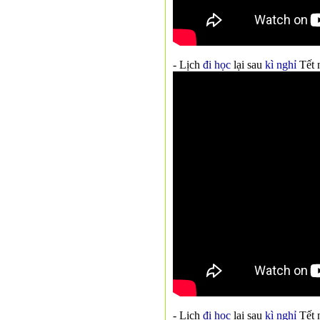
- Lịch
đi học
lại sau
kì nghỉ
Tết 
- Lịch
đi học
lại sau
kì nghỉ
Tết 