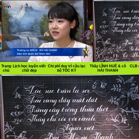
Trang
Lịch học luyện viết
Chi phí duy trì câu lạc
Thầy LĨNH HUẾ & cô
CLB 
chủ
chữ đẹp
bộ TỐC KÝ
HẢI THANH