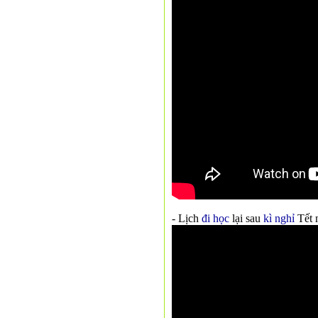
- Lịch
đi học
lại sau
kì nghỉ
Tết 