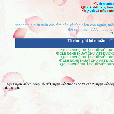
📮V
iết nhanh,
📮
Tốc kí 4-8 trang tron
📮
Tự
viết
và hiểu li d
"Nét chữ là biểu hiện của tâm hồn và tính cách con người, mỗi 
thể cảm nhận được một phần 
"C
Tổ chức phi lợi nhuận
– C
📮 CLB NGHỆ THUẬT CHỮ VIẾT ĐƯƠN
📮 CLB NGHỆ THUẬT CHỮ VIẾT ĐƯƠNG Đ
📮 CLB NGHỆ THUẬT CHỮ VIẾT ĐƯƠN
📮 CLB NGHỆ THUẬT CHỮ VIẾT ĐƯƠNG
📮 CLB NGHỆ THUẬT CHỮ VIẾT ĐƯƠNG
Tags:
Luyện viết chữ đẹp HÀ NỘI
,
luyện viết nhanh cho trẻ cấp 2
,
luyện viết đẹ
đẹp cho họ
,