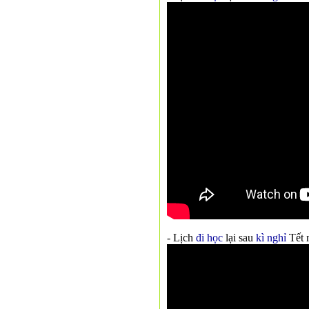
- Lịch
đi học
lại sau
kì nghỉ
Tết 