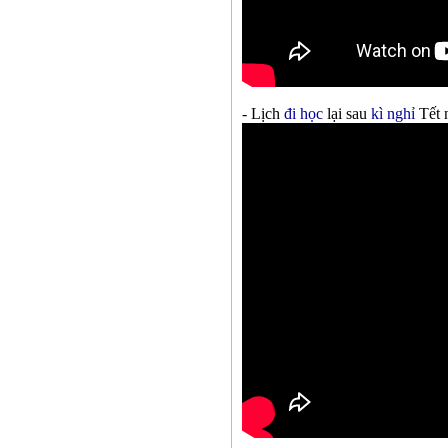
- Lịch
đi học
lại sau
kì nghỉ
Tết 