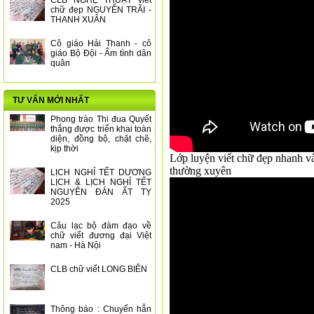
CLB NGHỆ THUẬT viết
chữ đẹp NGUYỄN TRÃI -
THANH XUÂN
Cô giáo Hải Thanh - cô
giáo Bộ Đội - Ấm tình dân
quân
TƯ VẤN MỚI NHẤT
Phong trào Thi đua Quyết
thắng được triển khai toàn
diện, đồng bộ, chặt chẽ,
kịp thời
Lớp luyện viết chữ đẹp nhanh và 
thường xuyên
LỊCH NGHỈ TẾT DƯƠNG
LỊCH & LỊCH NGHỈ TẾT
NGUYÊN ĐÁN ẤT TỴ
2025
Câu lạc bộ đàm đạo về
chữ viết đương đại Việt
nam - Hà Nội
CLB chữ viết LONG BIÊN
Thông báo : Chuyển hẳn