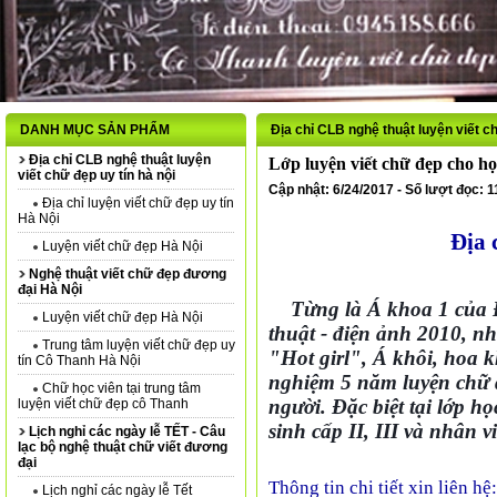
DANH MỤC SẢN PHẨM
Địa chỉ CLB nghệ thuật luyện viết ch
Địa chỉ CLB nghệ thuật luyện
Lớp luyện viết chữ đẹp cho họ
viết chữ đẹp uy tín hà nội
Cập nhật: 6/24/2017 - Số lượt đọc: 
Địa chỉ luyện viết chữ đẹp uy tín
Hà Nội
Địa 
Luyện viết chữ đẹp Hà Nội
Nghệ thuật viết chữ đẹp đương
đại Hà Nội
Từng là Á khoa 1 của 
Luyện viết chữ đẹp Hà Nội
thuật - điện ảnh 2010, n
Trung tâm luyện viết chữ đẹp uy
"Hot girl", Á khôi, hoa 
tín Cô Thanh Hà Nội
nghiệm 5 năm luyện chữ đ
Chữ học viên tại trung tâm
người. Đặc biệt tại lớp h
luyện viết chữ đẹp cô Thanh
sinh cấp II, III và nhân 
Lịch nghỉ các ngày lễ TẾT - Câu
lạc bộ nghệ thuật chữ viết đương
đại
Thông tin chi tiết xin liên hệ:
Lịch nghỉ các ngày lễ Tết