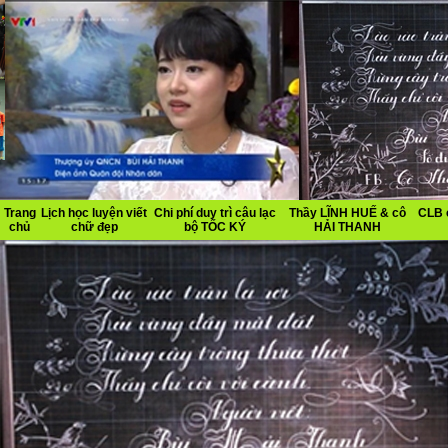
Trang
Lịch học luyện viết
Chi phí duy trì câu lạc
Thầy LĨNH HUẾ & cô
CLB 
chủ
chữ đẹp
bộ TỐC KÝ
HẢI THANH