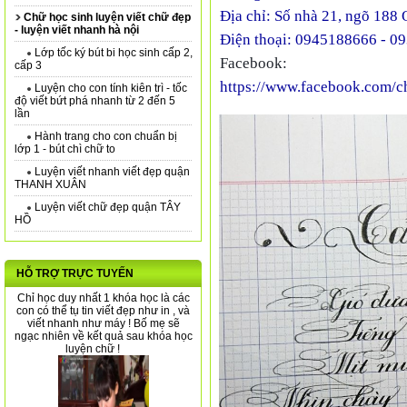
Địa chỉ: Số nhà 21, ngõ 188
Chữ học sinh luyện viết chữ đẹp
- luyện viết nhanh hà nội
Điện thoại: 0945188666 - 0
Lớp tốc ký bút bi học sinh cấp 2,
Facebook:
cấp 3
https://www.facebook.com/chu
Luyện cho con tính kiên trì - tốc
độ viết bứt phá nhanh từ 2 đến 5
lần
Hành trang cho con chuẩn bị
lớp 1 - bút chì chữ to
Luyện viết nhanh viết đẹp quận
THANH XUÂN
Luyện viết chữ đẹp quận TÂY
HỒ
HỖ TRỢ TRỰC TUYẾN
Chỉ học duy nhất 1 khóa học là các
con có thể tụ tin viết đẹp như in , và
viết nhanh như máy ! Bố mẹ sẽ
ngạc nhiên về kết quả sau khóa học
luyện chữ !