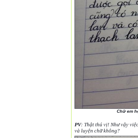
Chữ em họ
PV
: Thật thú vị! Như vậy vi
và luyện chữ không?