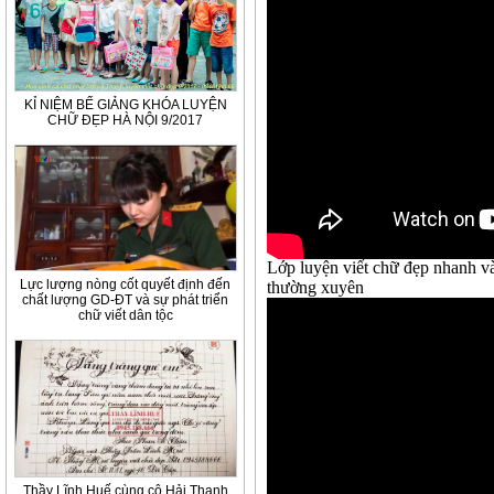
KỈ NIỆM BẾ GIẢNG KHÓA LUYỆN
CHỮ ĐẸP HÀ NỘI 9/2017
Lớp luyện viết chữ đẹp nhanh và 
Lực lượng nòng cốt quyết định đến
thường xuyên
chất lượng GD-ĐT và sự phát triển
chữ viết dân tộc
Thầy Lĩnh Huế cùng cô Hải Thanh