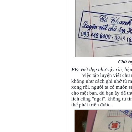
Chữ họ
PV:
Viết đẹp như vậy rồi, li
Việc tập luyện viết chữ
không như cách ghi nhớ từ mớ
xong rồi, người ta có muốn 
cho một bạn, dù bạn ấy đã thừ
lịch cũng "ngại", không tự t
thể phát triển được.