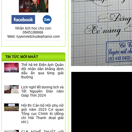
Nhận lịch học cho con:
0945188666
Web: luyenvietchudephanoi.com
TIN TỨC MỚI NHẤT
Thế hệ trẻ Điện ảnh Quân
đội nhân dân khẳng định
dấu ấn qua từng giải
thưởng
Lịch nghỉ tết dương lịch và
Tết Nguyên Đán năm
Giáp Thìn 2024
Hội thi Cán bộ Hội phụ nữ
giỏi năm 2023 Cơ quan
Tổng cục Chính trị (đồng
chí Hải Thanh đoạt giải
nhì )