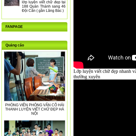
lớp luyện viết chữ đẹp tại
188 Quán Thánh sang 46
Đội Cấn ( gần Lăng Bác )
FANPAGE
Quảng cáo
Lớp luyện viết chữ đẹp nhanh và 
thường xuyên
PHÓNG VIÊN PHỎNG VẤN CÔ HẢI
THANH LUYỆN VIẾT CHỮ ĐẸP HÀ
NỘI