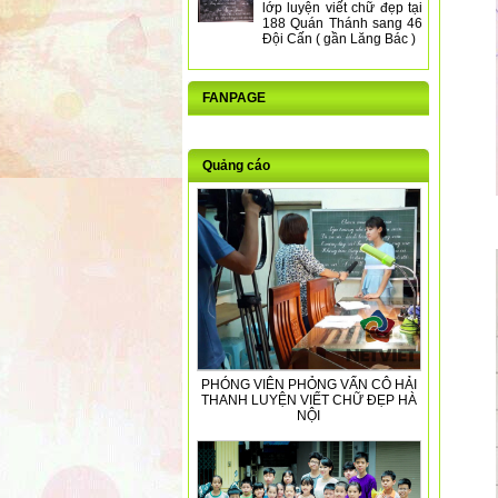
lớp luyện viết chữ đẹp tại
188 Quán Thánh sang 46
Đội Cấn ( gần Lăng Bác )
FANPAGE
Quảng cáo
PHÓNG VIÊN PHỎNG VẤN CÔ HẢI
THANH LUYỆN VIẾT CHỮ ĐẸP HÀ
NỘI