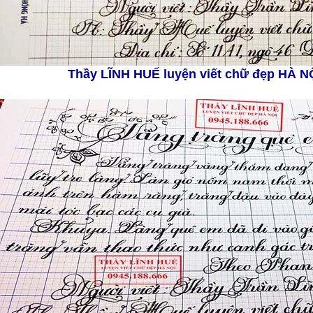
Thầy LĨNH HUẾ
luyện viết chữ đẹp HÀ N