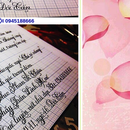
ỘI 0945188666