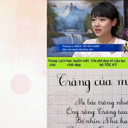
Trang
Lịch học luyện viết
Chi phí duy trì câu lạc
chủ
chữ đẹp
bộ TỐC KÝ