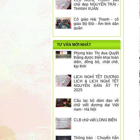
CLB NGHỆ THUẬT viết
chữ đẹp NGUYỄN TRÃI -
THANH XUÂN
Cô giáo Hải Thanh - cô
giáo Bộ Đội - Ấm tình dân
quân
TƯ VẤN MỚI NHẤT
Phong trào Thi đua Quyết
thắng được triển khai toàn
diện, đồng bộ, chặt chẽ,
kịp thời
LỊCH NGHỈ TẾT DƯƠNG
LỊCH & LỊCH NGHỈ TẾT
NGUYÊN ĐÁN ẤT TỴ
2025
Câu lạc bộ đàm đạo về
chữ viết đương đại Việt
nam - Hà Nội
CLB chữ viết LONG BIÊN
Thông báo : Chuyển hẳn