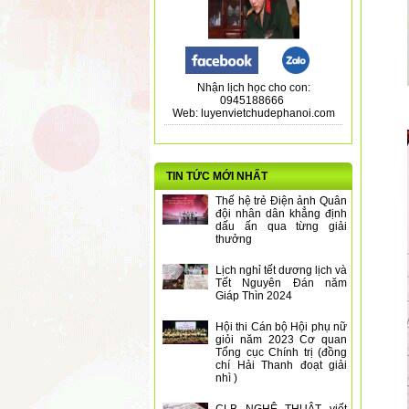
Nhận lịch học cho con:
0945188666
Web: luyenvietchudephanoi.com
TIN TỨC MỚI NHẤT
Thế hệ trẻ Điện ảnh Quân
đội nhân dân khẳng định
dấu ấn qua từng giải
thưởng
Lịch nghỉ tết dương lịch và
Tết Nguyên Đán năm
Giáp Thìn 2024
Hội thi Cán bộ Hội phụ nữ
giỏi năm 2023 Cơ quan
Tổng cục Chính trị (đồng
chí Hải Thanh đoạt giải
nhì )