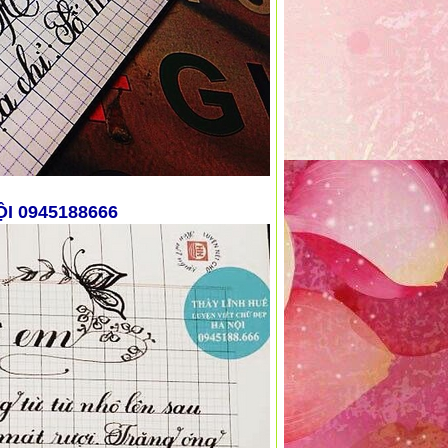
ỘI 0945188666