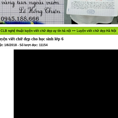
 CLB nghệ thuật luyện viết chữ đẹp uy tín hà nội
>>
Luyện viết chữ đẹp Hà Nội
yện viết chữ đẹp cho học sinh lớp 6
t: 1/6/2018 - Số lượt đọc: 11154