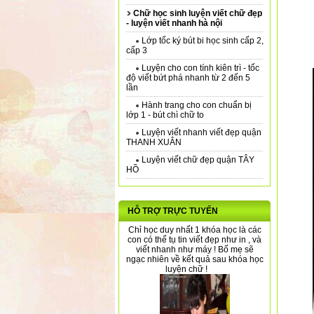
Chữ học sinh luyện viết chữ đẹp
- luyện viết nhanh hà nội
Lớp tốc ký bút bi học sinh cấp 2,
cấp 3
Luyện cho con tính kiên trì - tốc
độ viết bứt phá nhanh từ 2 đến 5
lần
Hành trang cho con chuẩn bị
lớp 1 - bút chì chữ to
Luyện viết nhanh viết đẹp quận
THANH XUÂN
Luyện viết chữ đẹp quận TÂY
HỒ
HỖ TRỢ TRỰC TUYẾN
Chỉ học duy nhất 1 khóa học là các
con có thể tụ tin viết đẹp như in , và
viết nhanh như máy ! Bố mẹ sẽ
ngạc nhiên về kết quả sau khóa học
luyện chữ !