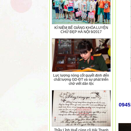
KỈ NIỆM BẾ GIẢNG KHÓA LUYỆN
CHỮ ĐẸP HÀ NỘI 9/2017
Lực lượng nòng cốt quyết định đến
chất lượng GD-ĐT và sự phát triển
chữ viết dân tộc
0945
Thầy Lĩnh Huế cùng cô Hải Thanh