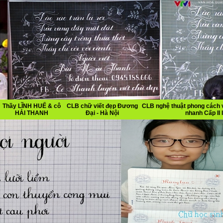
Thầy LĨNH HUẾ & cô
CLB chữ viết đẹp Đương
CLB nghệ thuật phong cách v
HẢI THANH
Đại - Hà Nội
nhanh Cấp II I