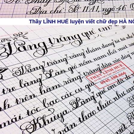
Thầy LĨNH HUẾ
luyện viết chữ đẹp HÀ N