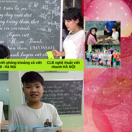
iết phóng khoáng và viết
CLB nghệ thuật viết
II - Hà Nội
nhanh HÀ NỘI