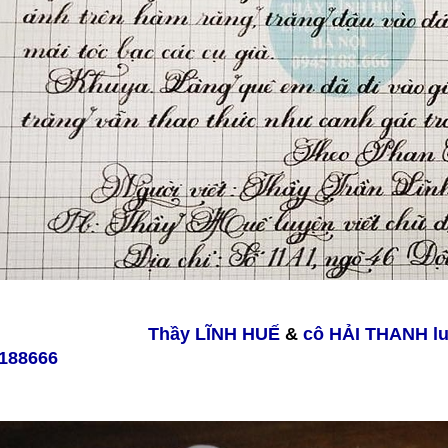
Thầy LĨNH HUẾ
&
cô HẢI THANH
l
188666